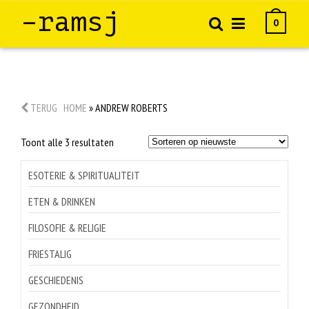
–ramsj
0
TERUG
HOME
»
ANDREW ROBERTS
Gesorteerd
Toont alle 3 resultaten
op
nieuwste
ESOTERIE & SPIRITUALITEIT
ETEN & DRINKEN
FILOSOFIE & RELIGIE
FRIESTALIG
GESCHIEDENIS
GEZONDHEID