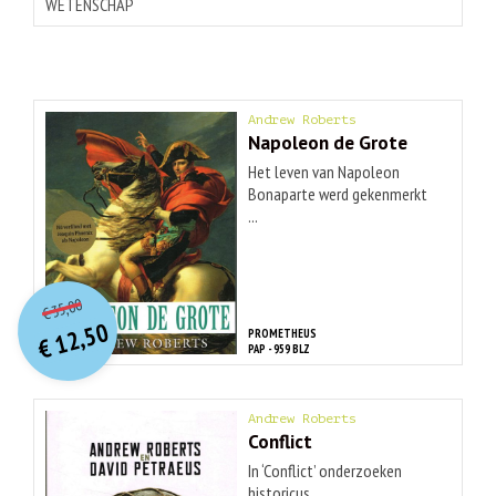
WETENSCHAP
Andrew Roberts
Napoleon de Grote
Het leven van Napoleon
Bonaparte werd gekenmerkt
...
O
orspr
onkelijke
Huidige
35,00
€
prijs
prijs
12,50
PROMETHEUS
was:
€
is:
PAP - 959 BLZ
€ 35,00.
€ 12,50.
Andrew Roberts
Conflict
In ‘Conflict’ onderzoeken
historicus ...