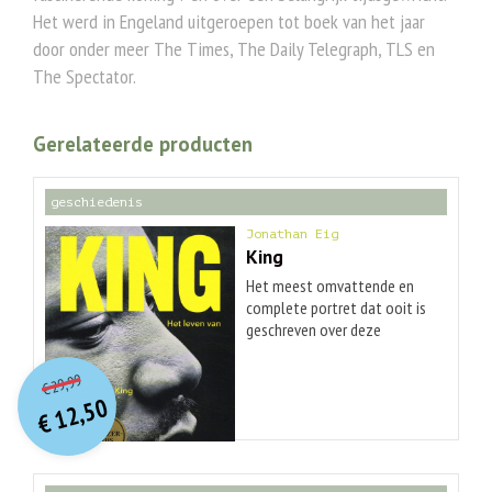
Het werd in Engeland uitgeroepen tot boek van het jaar
door onder meer The Times, The Daily Telegraph, TLS en
The Spectator.
Gerelateerde producten
geschiedenis
Jonathan Eig
King
Het meest omvattende en
complete portret dat ooit is
geschreven over deze
iconische figuur. De hoop die
O
orspr
onkelijke
Huidige
uitging van de 'I have a dream'-
29,99
€
prijs
prijs
toespraak van Martin Luther
12,50
was:
King en de tragiek van zijn
€
is:
€ 29,99.
€ 12,50.
dood hebben het
levensverhaal van deze
briljante, doortastende en