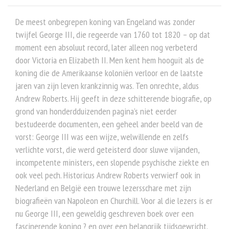
De meest onbegrepen koning van Engeland was zonder
twijfel George III, die regeerde van 1760 tot 1820 – op dat
moment een absoluut record, later alleen nog verbeterd
door Victoria en Elizabeth II. Men kent hem hooguit als de
koning die de Amerikaanse koloniën verloor en de laatste
jaren van zijn leven krankzinnig was. Ten onrechte, aldus
Andrew Roberts. Hij geeft in deze schitterende biografie, op
grond van honderdduizenden pagina’s niet eerder
bestudeerde documenten, een geheel ander beeld van de
vorst: George III was een wijze, welwillende en zelfs
verlichte vorst, die werd geteisterd door sluwe vijanden,
incompetente ministers, een slopende psychische ziekte en
ook veel pech. Historicus Andrew Roberts verwierf ook in
Nederland en België een trouwe lezersschare met zijn
biografieën van Napoleon en Churchill. Voor al die lezers is er
nu George III, een geweldig geschreven boek over een
fascinerende koning ? en over een belangrijk tijdsgewricht.