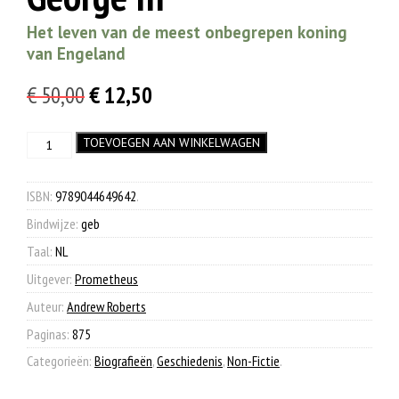
Het leven van de meest onbegrepen koning
van Engeland
Oorspronkelijke
Huidige
€
50,00
€
12,50
prijs
prijs
George
TOEVOEGEN AAN WINKELWAGEN
was:
is:
III
€ 50,00.
€ 12,50.
aantal
ISBN:
9789044649642
.
Bindwijze:
geb
Taal:
NL
Uitgever:
Prometheus
Auteur:
Andrew Roberts
Paginas:
875
Categorieën:
Biografieën
,
Geschiedenis
,
Non-Fictie
.