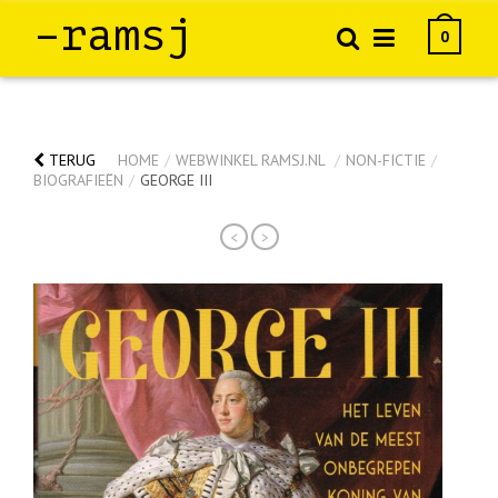
–ramsj
0
TERUG
HOME
/
WEBWINKEL RAMSJ.NL
/
NON-FICTIE
/
BIOGRAFIEËN
/
GEORGE III
<
>