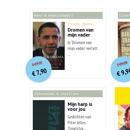
mens & maatschappij
liter
Barack Obama
Dromen van
mijn vader
In ‘Dromen van
mijn vader’ vertelt
...
o
O
orspr
onkelijke
Hu
Huidige
20,00
17,50
€
€
p
p
prijs
prijs
9,9
7,90
was:
€
€
is:
€ 17,50.
€ 7,90.
literatuur & thrillers
weten
Mijn harp is
voor jou
Gedichten van
Piter Jelles
Troelstra ...