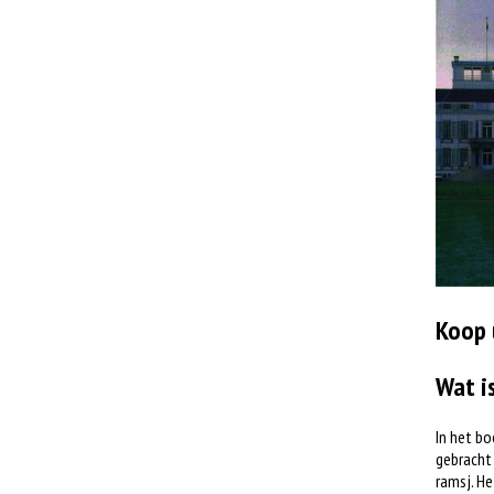
Koop 
Wat i
In het bo
gebracht 
ramsj. He