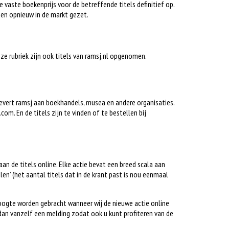
e vaste boekenprijs voor de betreffende titels definitief op.
en opnieuw in de markt gezet.
deze rubriek zijn ook titels van ramsj.nl opgenomen.
 levert ramsj aan boekhandels, musea en andere organisaties.
om. En de titels zijn te vinden of te bestellen bij
gaan de titels online. Elke actie bevat een breed scala aan
alen’ (het aantal titels dat in de krant past is nou eenmaal
hoogte worden gebracht wanneer wij de nieuwe actie online
dan vanzelf een melding zodat ook u kunt profiteren van de