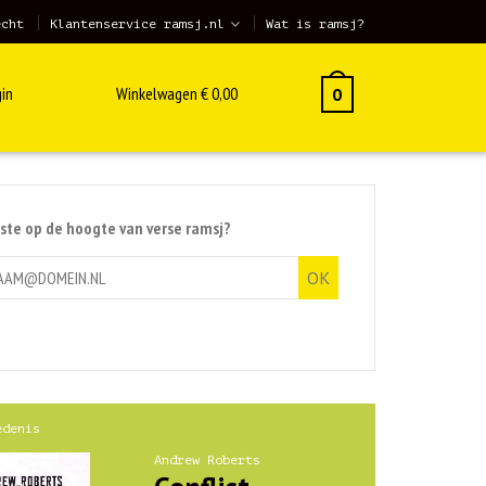
echt
Klantenservice ramsj.nl
Wat is ramsj?
in
Winkelwagen
€
0,00
0
rste op de hoogte van verse ramsj?
edenis
Andrew Roberts