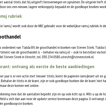
het aantal titels dat hij uitgeeft heroverwegen en opruimen. De uitgever heft d
 door ons een nieuwe, lagere verkoopprijs bepaald en de goedkope boeken word
msj rubriek
tie ‘ramsj’ wordt ook door de NRC gebruikt voor de wekelijkse ramsj rubriek. In 
oothandel
is onderdeel van Tialda BV, de groothandel in boeken van Steven Sterk. Tialda
timent van de groothandel is – behalve via ramsj.nl – ook te bestellen via bol.c
l Steven Sterk in Utrecht, tel. 030 234 0580,
utrecht@stevensterk.nl
.
rant: ontvang als eerste de beste aanbiedingen
 per jaar is er een actie met ‘nieuwe’ titels, komt de papieren ramsjkrant uit en 
. Behalve de titels in de krant, zijn er ook goedkope boeken die de krant ‘niet h
 maar deze komen wel online.
ekening mee dat de aantallen beperkt zijn en op ook ècht op is. Wilt u op de 
eld u zich dan aan voor de update service bovenaan deze pagina. U ontvangt 
èn goedkoopste boeken.