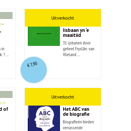
kunst
ma
Hendrik Elings
,
Iisbaan yn ‘e
maaitiid
31 ijsbanen door
 in
geheel Fryslân: van
: ? ...
Vlieland ...
7,90
€
non-fictie
ich
Hans Renders
d of
Het ABC van
de biografie
Biografieën bieden
verrassende