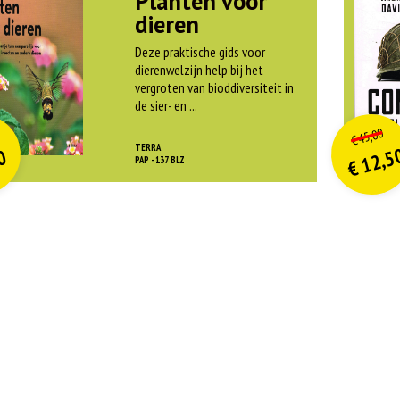
Planten voor
dieren
Deze praktische gids voor
dierenwelzijn help bij het
vergroten van bioddiversiteit in
de sier- en ...
O
orspr
nkelijke
o
on
idige
Hui
45,00
€
rijs
rijs
pri
pri
TERRA
12,5
0
was:
w
PAP - 137 BLZ
€
is:
is
€ 21,99.
€
€
€ 9,90.