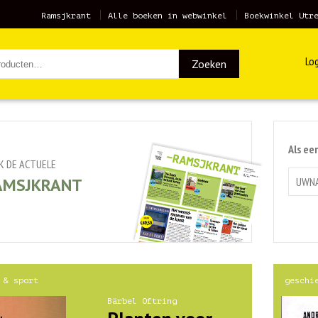
Ramsjkrant
Alle boeken in webwinkel
Boekwinkel Utr
Log
Zoeken
Als ee
JK DE ACTUELE
AMSJKRANT
 & sport
geschi
Bärbel Oftring