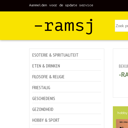
Aanmelden voor de update service
–ramsj
ESOTERIE & SPIRITUALITEIT
ETEN & DRINKEN
BEKI
-R
FILOSOFIE & RELIGIE
FRIESTALIG
GESCHIEDENIS
GEZONDHEID
hobby
HOBBY & SPORT