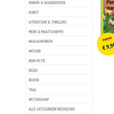
KINDER- & JEUGDBOEKEN
KUNST
LITERATUUR & THRILLERS
MENS & MAATSCHAPPIJ
o
Hu
21,99
€
p
p
NASLAGWERKEN
9,9
€
NATUUR
NON-FICTIE
REGIO
REIZEN
TAAL
WETENSCHAP
ALLE CATEGORIEËN WEERGEVEN