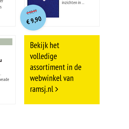
er
inzichten in ...
O
orspr
onkelijke
is
Huidige
30,99
€
prijs
prijs
9,90
was:
€
is:
€ 30,99.
€ 9,90.
Bekijk het
volledige
u
assortiment in de
.
webwinkel van
kweade
ramsj.nl