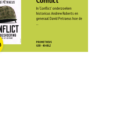
Conflict
In ‘Conflict’ onderzoeken
historicus Andrew Roberts en
generaal David Petraeus hoe de
...
O
rspr
kelijke
dige
js
js
PROMETHEUS
0
as:
GEB - 454 BLZ
:
 45,00.
 12,50.