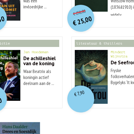
was een
Winslow Hom
O
orspr
onkelijke
O
orspr
nkelijke
invloedrijke ...
(1836â1910) 
Huidige
idige
250,00
€
prijs
prijs
widely ...
rijs
rijs
50
25,00
was:
was:
€
is:
is:
€ 250,00.
€ 25,00.
€ 29,99.
€ 12,50.
ictie
literatuur & thrillers
Jan Hoedeman
Mindert
Wijnstra
De achilleshiel
De Seefro
van de koning
Fryske
Waar Beatrix als
folksverhalen
koningin actief
Bygelyks ‘It 
deelnam aan de ...
O
orspr
nkelijke
...
idige
7,90
€
rijs
rijs
0
was:
is:
€ 19,99.
€ 7,90.