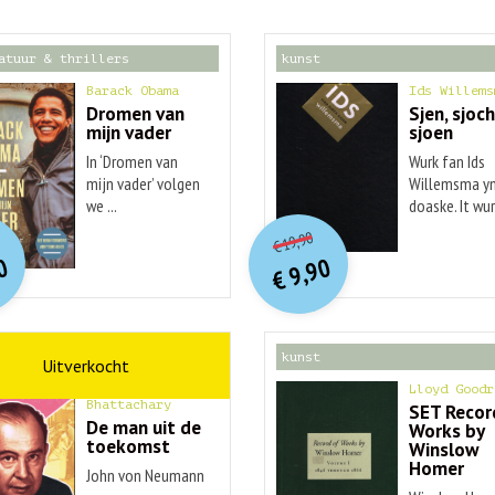
atuur & thrillers
kunst
Barack Obama
Ids Willems
Dromen van
Sjen, sjoch
mijn vader
sjoen
In ‘Dromen van
Wurk fan Ids
mijn vader’ volgen
Willemsma yn
we ...
doaske. It wurk
O
orspr
nkelijke
O
orspr
onkelijke
idige
Huidige
19,90
€
rijs
rijs
prijs
prijs
0
9,90
was:
was:
€
is:
is:
€ 20,00.
€ 19,90.
€ 9,90.
€ 9,90.
schap
kunst
Ananyo
Lloyd Goodr
Bhattachary
SET Recor
De man uit de
Works by
toekomst
Winslow
Homer
John von Neumann