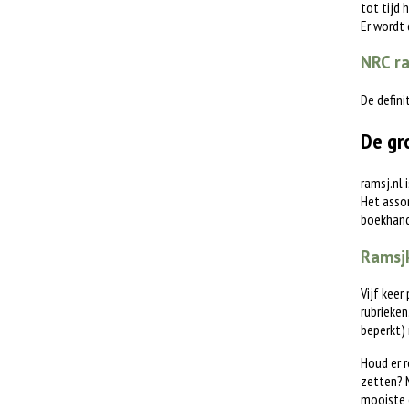
tot tijd 
Er wordt
NRC ra
De defini
De gr
ramsj.nl 
Het assor
boekhande
Ramsjk
Vijf keer
rubrieken
beperkt)
Houd er r
zetten? M
mooiste 