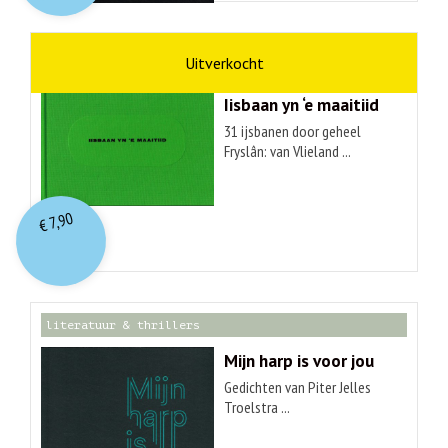
kunst
Hendrik Elings
Iisbaan yn ‘e maaitiid
31 ijsbanen door geheel
Fryslân: van Vlieland ...
7,90
€
literatuur & thrillers
Mijn harp is voor jou
Gedichten van Piter Jelles
Troelstra ...