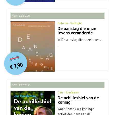
€ 30,99.
€ 9,90.
non-fictie
Bahram Sadeghi
De aanslag die onze
levens veranderde
In ‘De aanslag die onze levens
...
O
orspr
onkelijke
Huidige
21,99
€
prijs
prijs
7,90
was:
€
is:
€ 21,99.
€ 7,90.
non-fictie
Jan Hoedeman
De achilleshiel van de
koning
Waar Beatrix als koningin
actief deelnam aan de ...