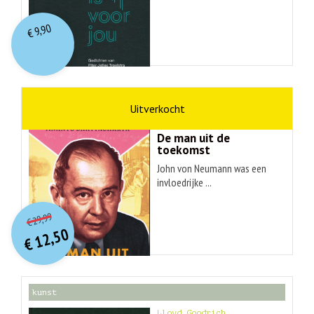
9,90
€
wetenschap
Ananyo Bhattachary
De man uit de
toekomst
John von Neumann was een
invloedrijke ...
O
orspr
onkelijke
Huidige
29,99
€
prijs
prijs
12,50
was:
€
is:
€ 29,99.
€ 12,50.
kunst
Lloyd Goodrich