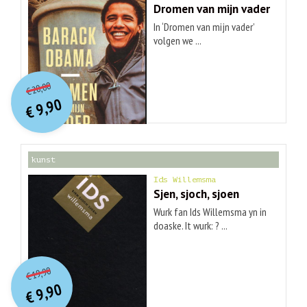
Dromen van mijn vader
In ‘Dromen van mijn vader’
volgen we ...
O
orspr
onkelijke
Huidige
20,00
€
prijs
prijs
9,90
was:
€
is:
€ 20,00.
€ 9,90.
kunst
Ids Willemsma
Sjen, sjoch, sjoen
Wurk fan Ids Willemsma yn in
doaske. It wurk: ? ...
O
orspr
onkelijke
Huidige
19,90
€
prijs
prijs
9,90
was:
€
is:
€ 19,90.
€ 9,90.