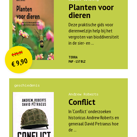
Planten voor
dieren
Deze praktische gids voor
dierenwelzijn help bij het
vergroten van bioddiversiteit
in de sier- en ...
O
orspr
onkelijke
Huidige
21,99
€
prijs
prijs
TERRA
9,90
was:
PAP - 137 BLZ
€
is:
€ 21,99.
€ 9,90.
geschiedenis
Andrew Roberts
Conflict
In ‘Conflict’ onderzoeken
historicus Andrew Roberts en
generaal David Petraeus hoe
de ...