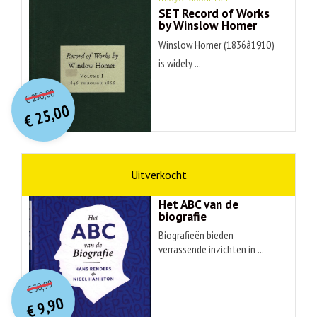
SET Record of Works
by Winslow Homer
Winslow Homer (1836â1910)
is widely ...
O
orspr
onkelijke
Huidige
250,00
€
prijs
prijs
25,00
was:
€
is:
€ 250,00.
€ 25,00.
non-fictie
Hans Renders
Het ABC van de
biografie
Biografieën bieden
verrassende inzichten in ...
O
orspr
onkelijke
Huidige
30,99
€
prijs
prijs
9,90
was:
€
is: