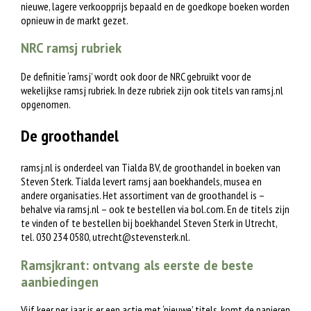
nieuwe, lagere verkoopprijs bepaald en de goedkope boeken worden
opnieuw in de markt gezet.
NRC ramsj rubriek
De definitie ‘ramsj’ wordt ook door de NRC gebruikt voor de
wekelijkse ramsj rubriek. In deze rubriek zijn ook titels van ramsj.nl
opgenomen.
De groothandel
ramsj.nl is onderdeel van Tialda BV, de groothandel in boeken van
Steven Sterk. Tialda levert ramsj aan boekhandels, musea en
andere organisaties. Het assortiment van de groothandel is –
behalve via ramsj.nl – ook te bestellen via bol.com. En de titels zijn
te vinden of te bestellen bij boekhandel Steven Sterk in Utrecht,
tel. 030 234 0580,
utrecht@stevensterk.nl
.
Ramsjkrant: ontvang als eerste de beste
aanbiedingen
Vijf keer per jaar is er een actie met ‘nieuwe’ titels, komt de papieren