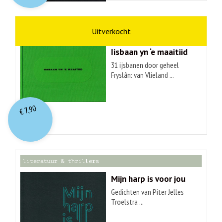
kunst
Hendrik Elings
Iisbaan yn ‘e maaitiid
31 ijsbanen door geheel
Fryslân: van Vlieland ...
7,90
€
literatuur & thrillers
Mijn harp is voor jou
Gedichten van Piter Jelles
Troelstra ...