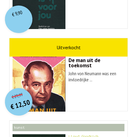
9,90
€
wetenschap
Ananyo Bhattachary
De man uit de
toekomst
John von Neumann was een
invloedrijke ...
O
orspr
onkelijke
Huidige
29,99
€
prijs
prijs
12,50
was:
€
is:
€ 29,99.
€ 12,50.
kunst
Lloyd Goodrich