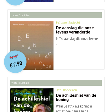
€ 30,99.
€ 9,90.
non-fictie
Bahram Sadeghi
De aanslag die onze
levens veranderde
In ‘De aanslag die onze levens
...
O
orspr
onkelijke
Huidige
21,99
€
prijs
prijs
7,90
was:
€
is:
€ 21,99.
€ 7,90.
non-fictie
Jan Hoedeman
De achilleshiel van de
koning
Waar Beatrix als koningin
actief deelnam aan de ...