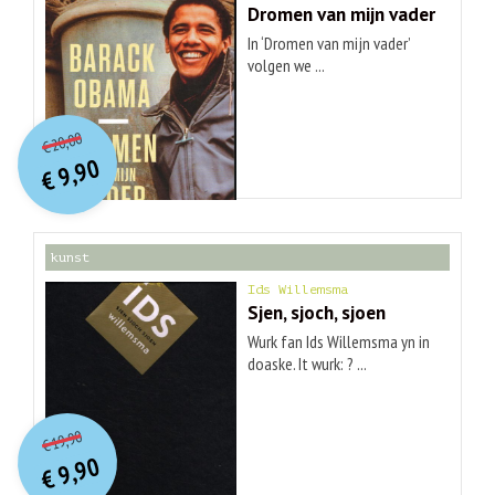
Dromen van mijn vader
In ‘Dromen van mijn vader’
volgen we ...
O
orspr
onkelijke
Huidige
20,00
€
prijs
prijs
9,90
was:
€
is:
€ 20,00.
€ 9,90.
kunst
Ids Willemsma
Sjen, sjoch, sjoen
Wurk fan Ids Willemsma yn in
doaske. It wurk: ? ...
O
orspr
onkelijke
Huidige
19,90
€
prijs
prijs
9,90
was:
€
is:
€ 19,90.
€ 9,90.