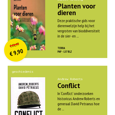
Planten voor
dieren
Deze praktische gids voor
dierenwelzijn help bij het
vergroten van bioddiversiteit
in de sier- en ...
O
orspr
onkelijke
Huidige
21,99
€
prijs
prijs
TERRA
9,90
was:
PAP - 137 BLZ
€
is:
€ 21,99.
€ 9,90.
geschiedenis
Andrew Roberts
Conflict
In ‘Conflict’ onderzoeken
historicus Andrew Roberts en
generaal David Petraeus hoe
de ...