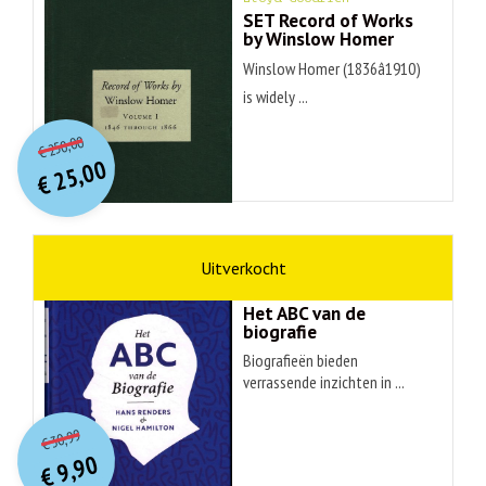
SET Record of Works
by Winslow Homer
Winslow Homer (1836â1910)
is widely ...
O
orspr
onkelijke
Huidige
250,00
€
prijs
prijs
25,00
was:
€
is:
€ 250,00.
€ 25,00.
non-fictie
Hans Renders
Het ABC van de
biografie
Biografieën bieden
verrassende inzichten in ...
O
orspr
onkelijke
Huidige
30,99
€
prijs
prijs
9,90
was:
€
is: