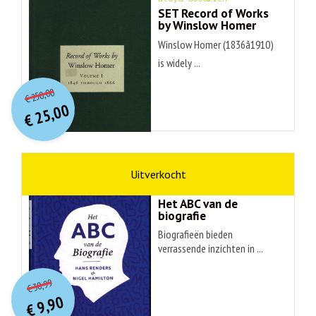
SET Record of Works
by Winslow Homer
Winslow Homer (1836â1910)
is widely ...
O
orspr
onkelijke
Huidige
250,00
€
prijs
prijs
25,00
was:
€
is:
€ 250,00.
€ 25,00.
non-fictie
Hans Renders
Het ABC van de
biografie
Biografieën bieden
verrassende inzichten in ...
O
orspr
onkelijke
Huidige
30,99
€
prijs
prijs
9,90
was:
€
is: