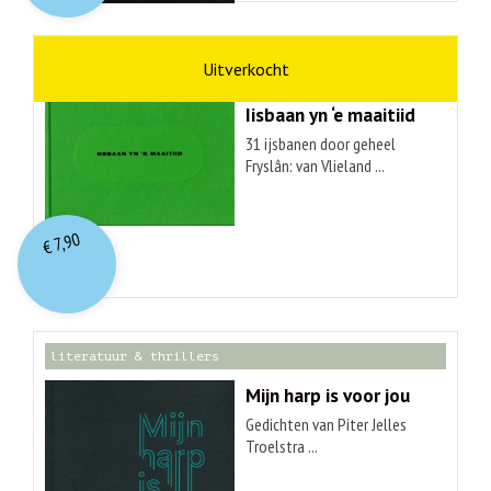
kunst
Hendrik Elings
Iisbaan yn ‘e maaitiid
31 ijsbanen door geheel
Fryslân: van Vlieland ...
7,90
€
literatuur & thrillers
Mijn harp is voor jou
Gedichten van Piter Jelles
Troelstra ...