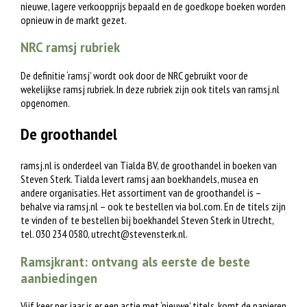
nieuwe, lagere verkoopprijs bepaald en de goedkope boeken worden
opnieuw in de markt gezet.
NRC ramsj rubriek
De definitie ‘ramsj’ wordt ook door de NRC gebruikt voor de
wekelijkse ramsj rubriek. In deze rubriek zijn ook titels van ramsj.nl
opgenomen.
De groothandel
ramsj.nl is onderdeel van Tialda BV, de groothandel in boeken van
Steven Sterk. Tialda levert ramsj aan boekhandels, musea en
andere organisaties. Het assortiment van de groothandel is –
behalve via ramsj.nl – ook te bestellen via bol.com. En de titels zijn
te vinden of te bestellen bij boekhandel Steven Sterk in Utrecht,
tel. 030 234 0580,
utrecht@stevensterk.nl
.
Ramsjkrant: ontvang als eerste de beste
aanbiedingen
Vijf keer per jaar is er een actie met ‘nieuwe’ titels, komt de papieren