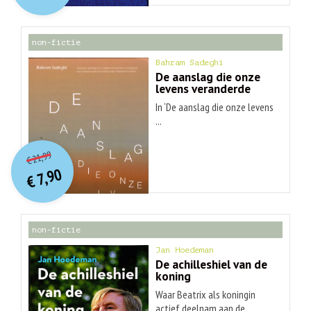
€ 30,99.
€ 9,90.
non-fictie
Bahram Sadeghi
De aanslag die onze
levens veranderde
In ‘De aanslag die onze levens
...
O
orspr
onkelijke
Huidige
21,99
€
prijs
prijs
7,90
was:
€
is:
€ 21,99.
€ 7,90.
non-fictie
Jan Hoedeman
De achilleshiel van de
koning
Waar Beatrix als koningin
actief deelnam aan de ...