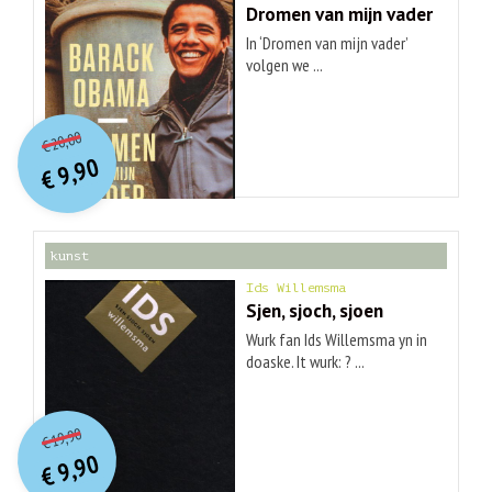
Dromen van mijn vader
In ‘Dromen van mijn vader’
volgen we ...
O
orspr
onkelijke
Huidige
20,00
€
prijs
prijs
9,90
was:
€
is:
€ 20,00.
€ 9,90.
kunst
Ids Willemsma
Sjen, sjoch, sjoen
Wurk fan Ids Willemsma yn in
doaske. It wurk: ? ...
O
orspr
onkelijke
Huidige
19,90
€
prijs
prijs
9,90
was:
€
is:
€ 19,90.
€ 9,90.