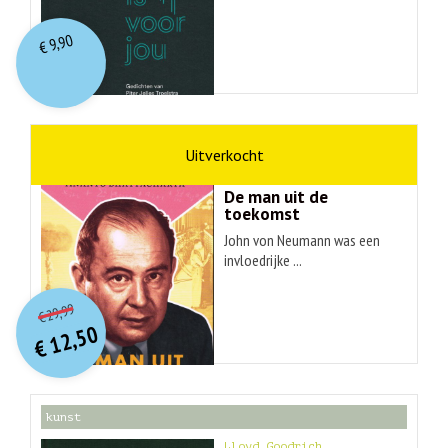
9,90
€
wetenschap
Ananyo Bhattachary
De man uit de
toekomst
John von Neumann was een
invloedrijke ...
O
orspr
onkelijke
Huidige
29,99
€
prijs
prijs
12,50
was:
€
is:
€ 29,99.
€ 12,50.
kunst
Lloyd Goodrich