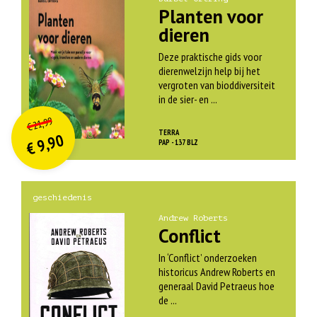
Planten voor
dieren
Deze praktische gids voor
dierenwelzijn help bij het
vergroten van bioddiversiteit
in de sier- en ...
O
orspr
onkelijke
Huidige
21,99
€
prijs
prijs
TERRA
9,90
was:
PAP - 137 BLZ
€
is:
€ 21,99.
€ 9,90.
geschiedenis
Andrew Roberts
Conflict
In ‘Conflict’ onderzoeken
historicus Andrew Roberts en
generaal David Petraeus hoe
de ...