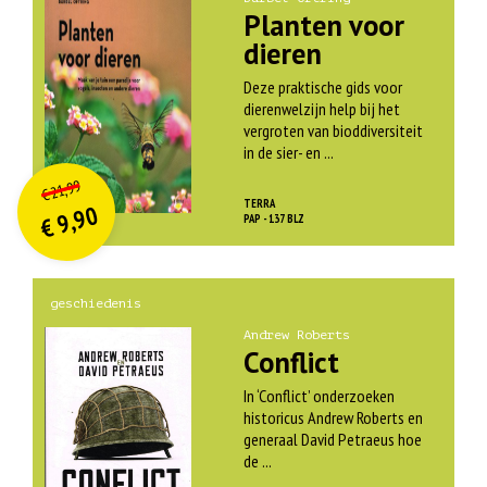
Planten voor
dieren
Deze praktische gids voor
dierenwelzijn help bij het
vergroten van bioddiversiteit
in de sier- en ...
O
orspr
onkelijke
Huidige
21,99
€
prijs
prijs
TERRA
9,90
was:
PAP - 137 BLZ
€
is:
€ 21,99.
€ 9,90.
geschiedenis
Andrew Roberts
Conflict
In ‘Conflict’ onderzoeken
historicus Andrew Roberts en
generaal David Petraeus hoe
de ...