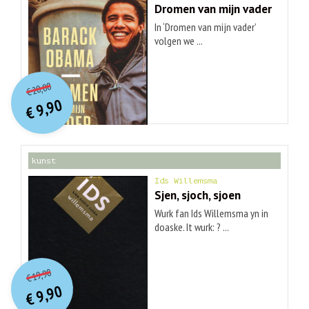
Dromen van mijn vader
In ‘Dromen van mijn vader’
volgen we ...
O
orspr
onkelijke
Huidige
20,00
€
prijs
prijs
9,90
was:
€
is:
€ 20,00.
€ 9,90.
kunst
Ids Willemsma
Sjen, sjoch, sjoen
Wurk fan Ids Willemsma yn in
doaske. It wurk: ? ...
O
orspr
onkelijke
Huidige
19,90
€
prijs
prijs
9,90
was:
€
is:
€ 19,90.
€ 9,90.