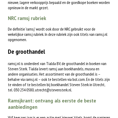
nieuwe, lagere verkoopprijs bepaald en de goedkope boeken worden
opnieuw in de markt gezet.
NRC ramsj rubriek
De definitie ‘ramsj’ wordt ook door de NRC gebruikt voor de
wekelijkse ramsj rubriek. In deze rubriek zijn ook titels van ramsj.nl
opgenomen.
De groothandel
ramsj.nl is onderdeel van Tialda BV, de groothandel in boeken van
Steven Sterk. Tialda levert ramsj aan boekhandels, musea en
andere organisaties. Het assortiment van de groothandel is –
behalve via ramsj.nl – ook te bestellen via bol.com. En de titels zijn
te vinden of te bestellen bij boekhandel Steven Sterk in Utrecht,
tel. 030 234 0580,
utrecht@stevensterk.nl
.
Ramsjkrant: ontvang als eerste de beste
aanbiedingen
Vijf keer per jaar is er een actie met ‘nieuwe’ titels, komt de papieren