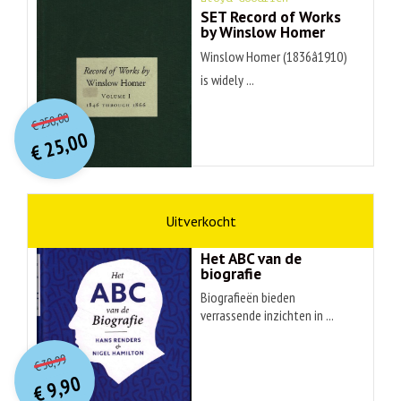
SET Record of Works
by Winslow Homer
Winslow Homer (1836â1910)
is widely ...
O
orspr
onkelijke
Huidige
250,00
€
prijs
prijs
25,00
was:
€
is:
€ 250,00.
€ 25,00.
non-fictie
Hans Renders
Het ABC van de
biografie
Biografieën bieden
verrassende inzichten in ...
O
orspr
onkelijke
Huidige
30,99
€
prijs
prijs
9,90
was:
€
is: