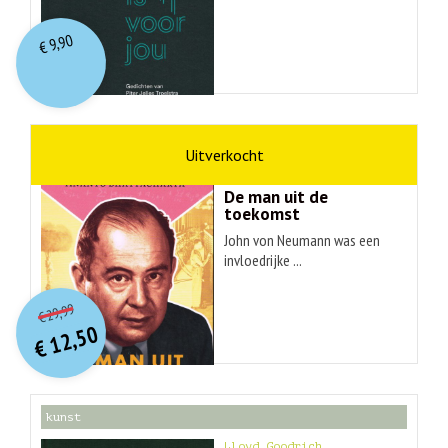
9,90
€
wetenschap
Ananyo Bhattachary
De man uit de
toekomst
John von Neumann was een
invloedrijke ...
O
orspr
onkelijke
Huidige
29,99
€
prijs
prijs
12,50
was:
€
is:
€ 29,99.
€ 12,50.
kunst
Lloyd Goodrich