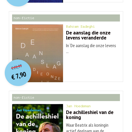
€ 30,99.
€ 9,90.
non-fictie
Bahram Sadeghi
De aanslag die onze
levens veranderde
In ‘De aanslag die onze levens
...
O
orspr
onkelijke
Huidige
21,99
€
prijs
prijs
7,90
was:
€
is:
€ 21,99.
€ 7,90.
non-fictie
Jan Hoedeman
De achilleshiel van de
koning
Waar Beatrix als koningin
actief deelnam aan de ...