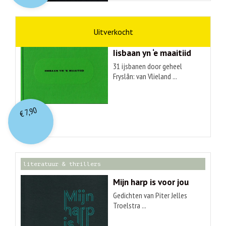
kunst
Hendrik Elings
Iisbaan yn ‘e maaitiid
31 ijsbanen door geheel
Fryslân: van Vlieland ...
7,90
€
literatuur & thrillers
Mijn harp is voor jou
Gedichten van Piter Jelles
Troelstra ...