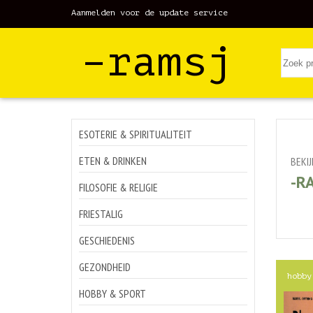
Aanmelden voor de update service
–ramsj
ESOTERIE & SPIRITUALITEIT
ETEN & DRINKEN
BEKI
-R
FILOSOFIE & RELIGIE
FRIESTALIG
GESCHIEDENIS
GEZONDHEID
hobby
HOBBY & SPORT