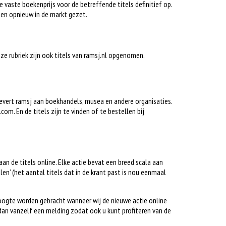
e vaste boekenprijs voor de betreffende titels definitief op.
en opnieuw in de markt gezet.
deze rubriek zijn ook titels van ramsj.nl opgenomen.
 levert ramsj aan boekhandels, musea en andere organisaties.
om. En de titels zijn te vinden of te bestellen bij
gaan de titels online. Elke actie bevat een breed scala aan
alen’ (het aantal titels dat in de krant past is nou eenmaal
hoogte worden gebracht wanneer wij de nieuwe actie online
dan vanzelf een melding zodat ook u kunt profiteren van de