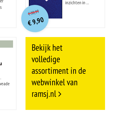
er
inzichten in ...
O
orspr
onkelijke
is
Huidige
30,99
€
prijs
prijs
9,90
was:
€
is:
€ 30,99.
€ 9,90.
Bekijk het
volledige
u
assortiment in de
.
webwinkel van
kweade
ramsj.nl