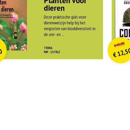
Planten voor
dieren
Deze praktische gids voor
dierenwelzijn help bij het
vergroten van bioddiversiteit in
de sier- en ...
O
orspr
nkelijke
o
on
idige
Hui
45,00
€
rijs
rijs
pri
pri
TERRA
12,5
0
was:
w
PAP - 137 BLZ
€
is:
is
€ 21,99.
€
€
€ 9,90.