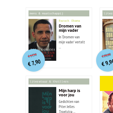
mens & maatschappij
liter
Barack Obama
Dromen van
mijn vader
In ‘Dromen van
mijn vader’ vertelt
...
o
O
orspr
onkelijke
Hu
Huidige
20,00
17,50
€
€
p
p
prijs
prijs
9,9
7,90
was:
€
€
is:
€ 17,50.
€ 7,90.
literatuur & thrillers
weten
Mijn harp is
voor jou
Gedichten van
Piter Jelles
Troelstra ...