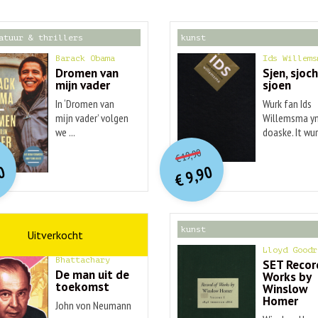
atuur & thrillers
kunst
Barack Obama
Ids Willems
Dromen van
Sjen, sjoch
mijn vader
sjoen
In ‘Dromen van
Wurk fan Ids
mijn vader’ volgen
Willemsma yn
we ...
doaske. It wurk
O
orspr
nkelijke
O
orspr
onkelijke
idige
Huidige
19,90
€
rijs
rijs
prijs
prijs
0
9,90
was:
was:
€
is:
is:
€ 20,00.
€ 19,90.
€ 9,90.
€ 9,90.
schap
kunst
Ananyo
Lloyd Goodr
Bhattachary
SET Recor
De man uit de
Works by
toekomst
Winslow
Homer
John von Neumann