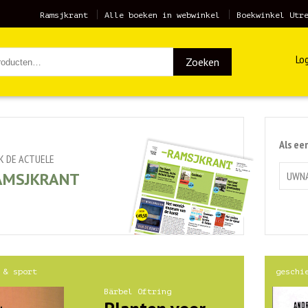
Ramsjkrant
Alle boeken in webwinkel
Boekwinkel Utr
Log
Zoeken
Als ee
JK DE ACTUELE
AMSJKRANT
 & sport
geschi
Bärbel Oftring