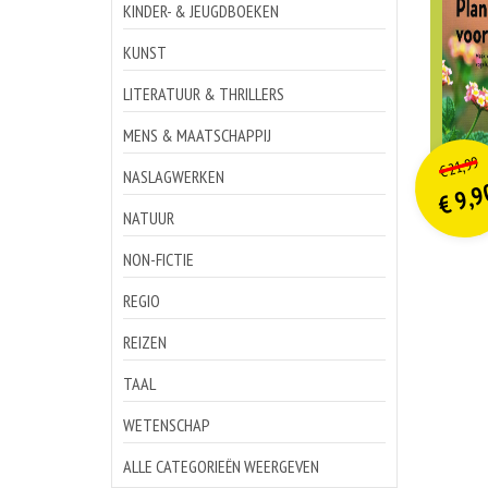
KINDER- & JEUGDBOEKEN
KUNST
LITERATUUR & THRILLERS
MENS & MAATSCHAPPIJ
o
Hu
21,99
€
p
p
NASLAGWERKEN
9,9
€
NATUUR
NON-FICTIE
REGIO
REIZEN
TAAL
WETENSCHAP
ALLE CATEGORIEËN WEERGEVEN