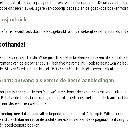
het aantal titels dat hij uitgeeft heroverwegen en opruimen. De uitgever heft d
 door ons een nieuwe, lagere verkoopprijs bepaald en de goedkope boeken word
msj rubriek
tie ‘ramsj’ wordt ook door de NRC gebruikt voor de wekelijkse ramsj rubriek. In 
oothandel
is onderdeel van Tialda BV, de groothandel in boeken van Steven Sterk. Tialda
timent van de groothandel is – behalve via ramsj.nl – ook te bestellen via bol.c
l Steven Sterk in Utrecht, tel. 030 234 0580,
utrecht@stevensterk.nl
.
rant: ontvang als eerste de beste aanbiedingen
 per jaar is er een actie met ‘nieuwe’ titels, komt de papieren ramsjkrant uit en 
. Behalve de titels in de krant, zijn er ook goedkope boeken die de krant ‘niet h
 maar deze komen wel online.
ekening mee dat de aantallen beperkt zijn en op ook ècht op is. Wilt u op de 
eld u zich dan aan voor de update service bovenaan deze pagina. U ontvangt 
èn goedkoopste boeken.