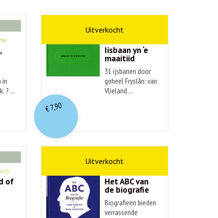
kunst
ma
Hendrik Elings
,
Iisbaan yn ‘e
maaitiid
31 ijsbanen door
 in
geheel Fryslân: van
: ? ...
Vlieland ...
7,90
€
non-fictie
ich
Hans Renders
d of
Het ABC van
de biografie
Biografieën bieden
verrassende