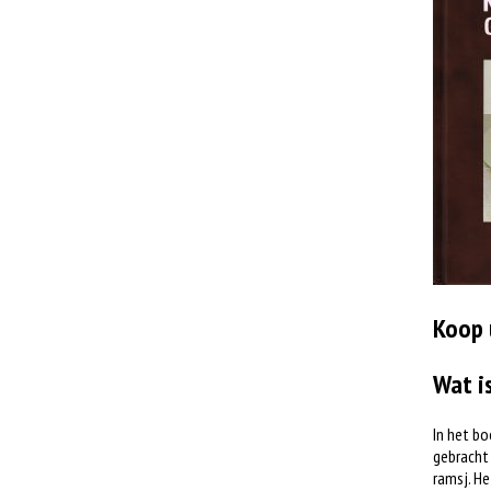
Koop 
Wat i
In het bo
gebracht 
ramsj. He