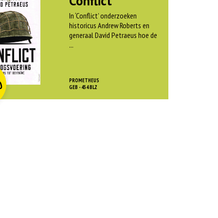
Conflict
In ‘Conflict’ onderzoeken
historicus Andrew Roberts en
generaal David Petraeus hoe de
...
O
rspr
kelijke
dige
js
js
PROMETHEUS
0
as:
GEB - 454 BLZ
:
 45,00.
 12,50.