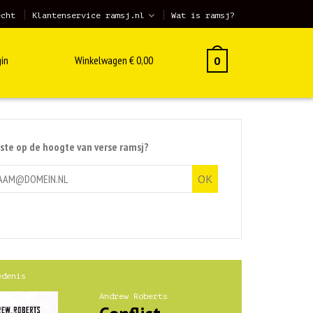
echt
Klantenservice ramsj.nl
Wat is ramsj?
in
Winkelwagen
€
0,00
0
rste op de hoogte van verse ramsj?
edenis
Andrew Roberts