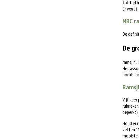
tot tijd 
Er wordt
NRC ra
De defini
De gr
ramsj.nl 
Het assor
boekhande
Ramsjk
Vijf keer
rubrieken
beperkt)
Houd er r
zetten? M
mooiste 