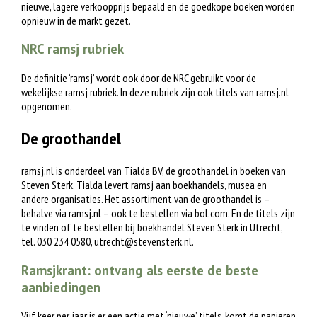
nieuwe, lagere verkoopprijs bepaald en de goedkope boeken worden
opnieuw in de markt gezet.
NRC ramsj rubriek
De definitie ‘ramsj’ wordt ook door de NRC gebruikt voor de
wekelijkse ramsj rubriek. In deze rubriek zijn ook titels van ramsj.nl
opgenomen.
De groothandel
ramsj.nl is onderdeel van Tialda BV, de groothandel in boeken van
Steven Sterk. Tialda levert ramsj aan boekhandels, musea en
andere organisaties. Het assortiment van de groothandel is –
behalve via ramsj.nl – ook te bestellen via bol.com. En de titels zijn
te vinden of te bestellen bij boekhandel Steven Sterk in Utrecht,
tel. 030 234 0580,
utrecht@stevensterk.nl
.
Ramsjkrant: ontvang als eerste de beste
aanbiedingen
Vijf keer per jaar is er een actie met ‘nieuwe’ titels, komt de papieren