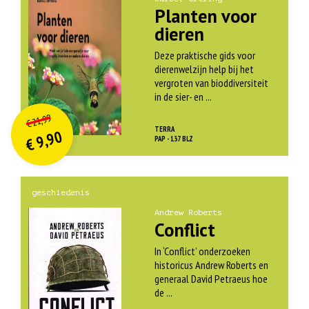
Planten voor
dieren
Deze praktische gids voor
dierenwelzijn help bij het
vergroten van bioddiversiteit
in de sier- en ...
O
orspr
onkelijke
Huidige
21,99
€
prijs
prijs
TERRA
9,90
was:
PAP - 137 BLZ
€
is:
€ 21,99.
€ 9,90.
geschiedenis
Andrew Roberts
Conflict
In ‘Conflict’ onderzoeken
historicus Andrew Roberts en
generaal David Petraeus hoe
de ...