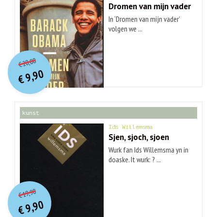
Dromen van mijn vader
In ‘Dromen van mijn vader’
volgen we ...
O
orspr
onkelijke
Huidige
20,00
€
prijs
prijs
9,90
was:
€
is:
€ 20,00.
€ 9,90.
kunst
Ids Willemsma
Sjen, sjoch, sjoen
Wurk fan Ids Willemsma yn in
doaske. It wurk: ? ...
O
orspr
onkelijke
Huidige
19,90
€
prijs
prijs
9,90
was:
€
is:
€ 19,90.
€ 9,90.