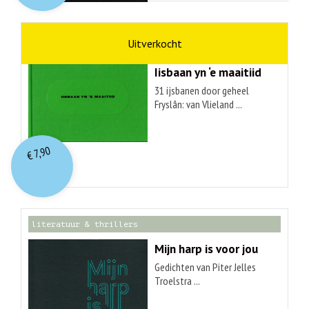
kunst
Hendrik Elings
Iisbaan yn ‘e maaitiid
31 ijsbanen door geheel
Fryslân: van Vlieland ...
7,90
€
literatuur & thrillers
Mijn harp is voor jou
Gedichten van Piter Jelles
Troelstra ...