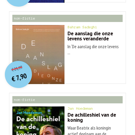
€ 30,99.
€ 9,90.
non-fictie
Bahram Sadeghi
De aanslag die onze
levens veranderde
In ‘De aanslag die onze levens
...
O
orspr
onkelijke
Huidige
21,99
€
prijs
prijs
7,90
was:
€
is:
€ 21,99.
€ 7,90.
non-fictie
Jan Hoedeman
De achilleshiel van de
koning
Waar Beatrix als koningin
actief deelnam aan de ...