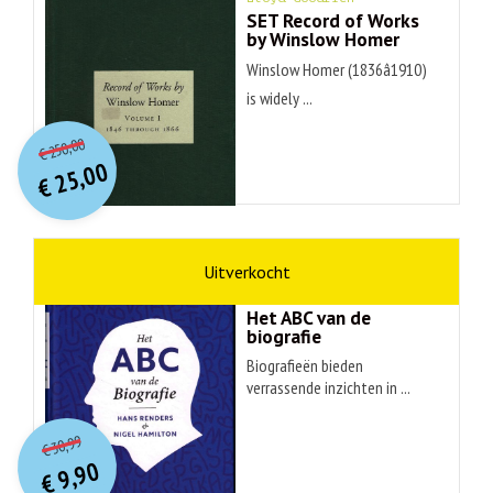
SET Record of Works
by Winslow Homer
Winslow Homer (1836â1910)
is widely ...
O
orspr
onkelijke
Huidige
250,00
€
prijs
prijs
25,00
was:
€
is:
€ 250,00.
€ 25,00.
non-fictie
Hans Renders
Het ABC van de
biografie
Biografieën bieden
verrassende inzichten in ...
O
orspr
onkelijke
Huidige
30,99
€
prijs
prijs
9,90
was:
€
is: