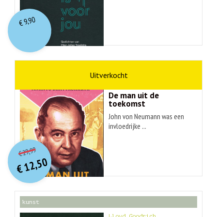
9,90
€
wetenschap
Ananyo Bhattachary
De man uit de
toekomst
John von Neumann was een
invloedrijke ...
O
orspr
onkelijke
Huidige
29,99
€
prijs
prijs
12,50
was:
€
is:
€ 29,99.
€ 12,50.
kunst
Lloyd Goodrich