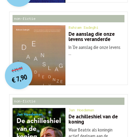
€ 30,99.
€ 9,90.
non-fictie
Bahram Sadeghi
De aanslag die onze
levens veranderde
In ‘De aanslag die onze levens
...
O
orspr
onkelijke
Huidige
21,99
€
prijs
prijs
7,90
was:
€
is:
€ 21,99.
€ 7,90.
non-fictie
Jan Hoedeman
De achilleshiel van de
koning
Waar Beatrix als koningin
actief deelnam aan de ...