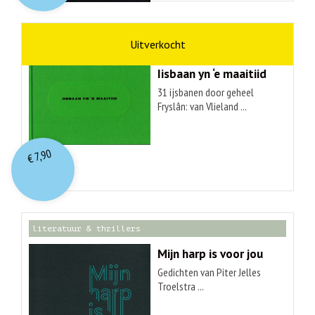
kunst
Hendrik Elings
Iisbaan yn ‘e maaitiid
31 ijsbanen door geheel
Fryslân: van Vlieland ...
7,90
€
literatuur & thrillers
Mijn harp is voor jou
Gedichten van Piter Jelles
Troelstra ...