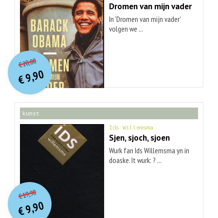
Dromen van mijn vader
In ‘Dromen van mijn vader’
volgen we ...
O
orspr
onkelijke
Huidige
20,00
€
prijs
prijs
9,90
was:
€
is:
€ 20,00.
€ 9,90.
kunst
Ids Willemsma
Sjen, sjoch, sjoen
Wurk fan Ids Willemsma yn in
doaske. It wurk: ? ...
O
orspr
onkelijke
Huidige
19,90
€
prijs
prijs
9,90
was:
€
is:
€ 19,90.
€ 9,90.