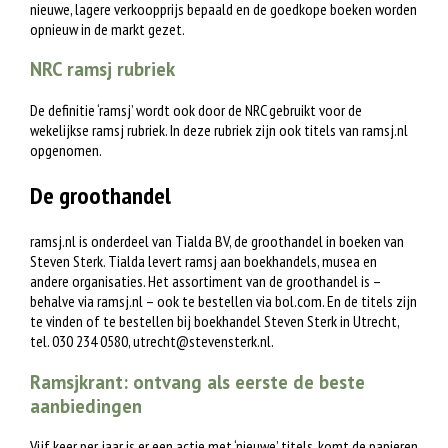
nieuwe, lagere verkoopprijs bepaald en de goedkope boeken worden
opnieuw in de markt gezet.
NRC ramsj rubriek
De definitie ‘ramsj’ wordt ook door de NRC gebruikt voor de
wekelijkse ramsj rubriek. In deze rubriek zijn ook titels van ramsj.nl
opgenomen.
De groothandel
ramsj.nl is onderdeel van Tialda BV, de groothandel in boeken van
Steven Sterk. Tialda levert ramsj aan boekhandels, musea en
andere organisaties. Het assortiment van de groothandel is –
behalve via ramsj.nl – ook te bestellen via bol.com. En de titels zijn
te vinden of te bestellen bij boekhandel Steven Sterk in Utrecht,
tel. 030 234 0580,
utrecht@stevensterk.nl
.
Ramsjkrant: ontvang als eerste de beste
aanbiedingen
Vijf keer per jaar is er een actie met ‘nieuwe’ titels, komt de papieren