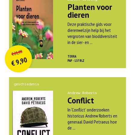
Planten voor
dieren
Deze praktische gids voor
dierenwelzijn help bij het
vergroten van bioddiversiteit
in de sier- en ...
O
orspr
onkelijke
Huidige
21,99
€
prijs
prijs
TERRA
9,90
was:
PAP - 137 BLZ
€
is:
€ 21,99.
€ 9,90.
geschiedenis
Andrew Roberts
Conflict
In ‘Conflict’ onderzoeken
historicus Andrew Roberts en
generaal David Petraeus hoe
de ...