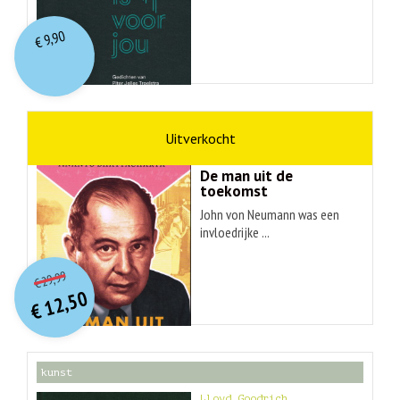
9,90
€
wetenschap
Ananyo Bhattachary
De man uit de
toekomst
John von Neumann was een
invloedrijke ...
O
orspr
onkelijke
Huidige
29,99
€
prijs
prijs
12,50
was:
€
is:
€ 29,99.
€ 12,50.
kunst
Lloyd Goodrich