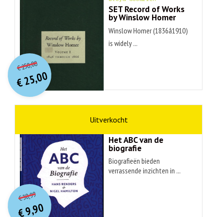
SET Record of Works
by Winslow Homer
Winslow Homer (1836â1910)
is widely ...
O
orspr
onkelijke
Huidige
250,00
€
prijs
prijs
25,00
was:
€
is:
€ 250,00.
€ 25,00.
non-fictie
Hans Renders
Het ABC van de
biografie
Biografieën bieden
verrassende inzichten in ...
O
orspr
onkelijke
Huidige
30,99
€
prijs
prijs
9,90
was:
€
is: