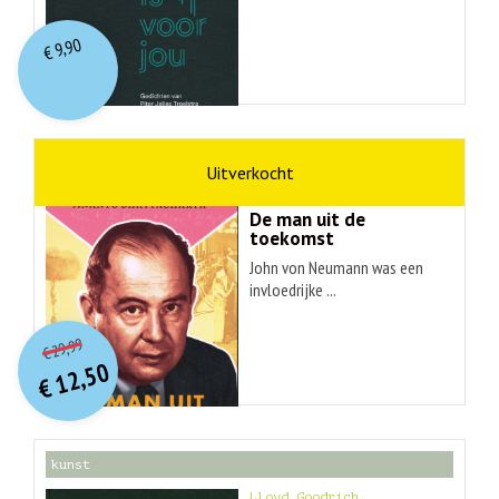
9,90
€
wetenschap
Ananyo Bhattachary
De man uit de
toekomst
John von Neumann was een
invloedrijke ...
O
orspr
onkelijke
Huidige
29,99
€
prijs
prijs
12,50
was:
€
is:
€ 29,99.
€ 12,50.
kunst
Lloyd Goodrich