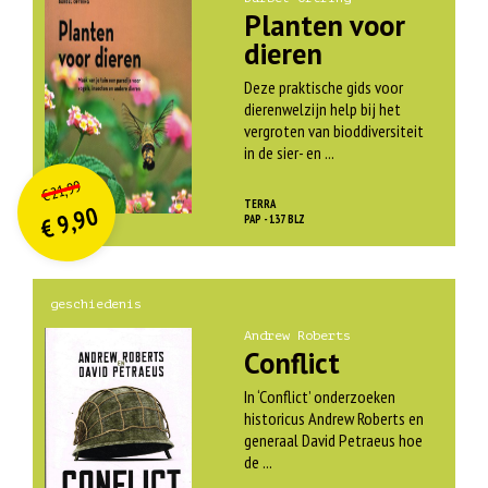
Planten voor
dieren
Deze praktische gids voor
dierenwelzijn help bij het
vergroten van bioddiversiteit
in de sier- en ...
O
orspr
onkelijke
Huidige
21,99
€
prijs
prijs
TERRA
9,90
was:
PAP - 137 BLZ
€
is:
€ 21,99.
€ 9,90.
geschiedenis
Andrew Roberts
Conflict
In ‘Conflict’ onderzoeken
historicus Andrew Roberts en
generaal David Petraeus hoe
de ...