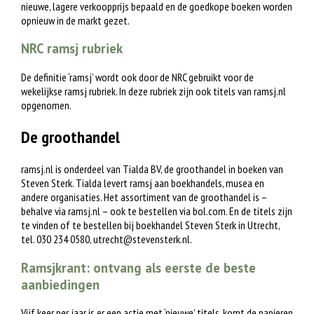
nieuwe, lagere verkoopprijs bepaald en de goedkope boeken worden
opnieuw in de markt gezet.
NRC ramsj rubriek
De definitie ‘ramsj’ wordt ook door de NRC gebruikt voor de
wekelijkse ramsj rubriek. In deze rubriek zijn ook titels van ramsj.nl
opgenomen.
De groothandel
ramsj.nl is onderdeel van Tialda BV, de groothandel in boeken van
Steven Sterk. Tialda levert ramsj aan boekhandels, musea en
andere organisaties. Het assortiment van de groothandel is –
behalve via ramsj.nl – ook te bestellen via bol.com. En de titels zijn
te vinden of te bestellen bij boekhandel Steven Sterk in Utrecht,
tel. 030 234 0580,
utrecht@stevensterk.nl
.
Ramsjkrant: ontvang als eerste de beste
aanbiedingen
Vijf keer per jaar is er een actie met ‘nieuwe’ titels, komt de papieren