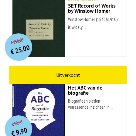
SET Record of Works
by Winslow Homer
Winslow Homer (1836â1910)
is widely ...
O
orspr
onkelijke
Huidige
250,00
€
prijs
prijs
25,00
was:
€
is:
€ 250,00.
€ 25,00.
non-fictie
Hans Renders
Het ABC van de
biografie
Biografieën bieden
verrassende inzichten in ...
O
orspr
onkelijke
Huidige
30,99
€
prijs
prijs
9,90
was:
€
is: