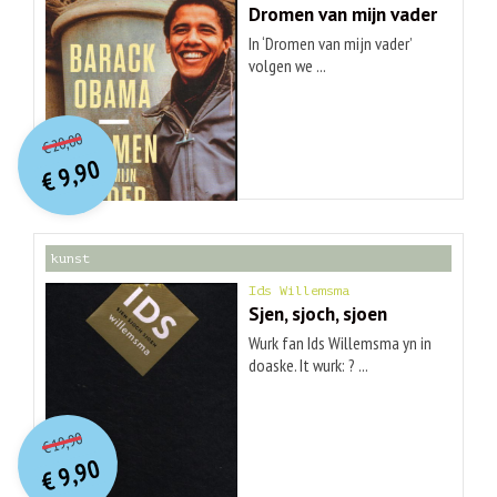
Dromen van mijn vader
In ‘Dromen van mijn vader’
volgen we ...
O
orspr
onkelijke
Huidige
20,00
€
prijs
prijs
9,90
was:
€
is:
€ 20,00.
€ 9,90.
kunst
Ids Willemsma
Sjen, sjoch, sjoen
Wurk fan Ids Willemsma yn in
doaske. It wurk: ? ...
O
orspr
onkelijke
Huidige
19,90
€
prijs
prijs
9,90
was:
€
is:
€ 19,90.
€ 9,90.