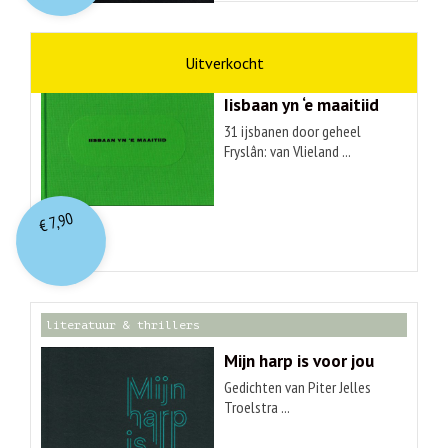
kunst
Hendrik Elings
Iisbaan yn ‘e maaitiid
31 ijsbanen door geheel
Fryslân: van Vlieland ...
7,90
€
literatuur & thrillers
Mijn harp is voor jou
Gedichten van Piter Jelles
Troelstra ...