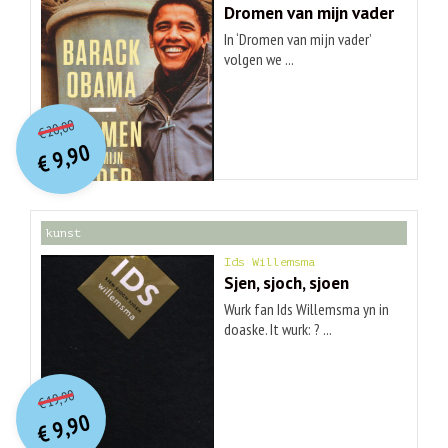
Dromen van mijn vader
In ‘Dromen van mijn vader’
volgen we ...
O
orspr
onkelijke
Huidige
20,00
€
prijs
prijs
9,90
was:
€
is:
€ 20,00.
€ 9,90.
kunst
Ids Willemsma
Sjen, sjoch, sjoen
Wurk fan Ids Willemsma yn in
doaske. It wurk: ? ...
O
orspr
onkelijke
Huidige
19,90
€
prijs
prijs
9,90
was:
€
is:
€ 19,90.
€ 9,90.