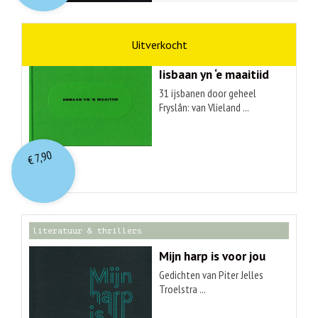
kunst
Hendrik Elings
Iisbaan yn ‘e maaitiid
31 ijsbanen door geheel
Fryslân: van Vlieland ...
7,90
€
literatuur & thrillers
Mijn harp is voor jou
Gedichten van Piter Jelles
Troelstra ...