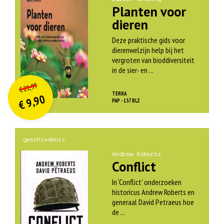
Planten voor
dieren
Deze praktische gids voor
dierenwelzijn help bij het
vergroten van bioddiversiteit
in de sier- en ...
O
orspr
onkelijke
Huidige
21,99
€
prijs
prijs
TERRA
9,90
was:
PAP - 137 BLZ
€
is:
€ 21,99.
€ 9,90.
geschiedenis
Andrew Roberts
Conflict
In ‘Conflict’ onderzoeken
historicus Andrew Roberts en
generaal David Petraeus hoe
de ...