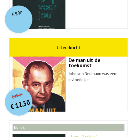
9,90
€
wetenschap
Ananyo Bhattachary
De man uit de
toekomst
John von Neumann was een
invloedrijke ...
O
orspr
onkelijke
Huidige
29,99
€
prijs
prijs
12,50
was:
€
is:
€ 29,99.
€ 12,50.
kunst
Lloyd Goodrich