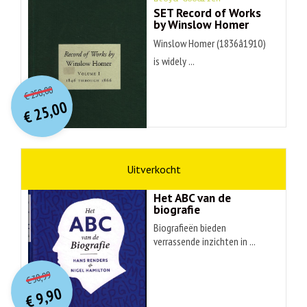
SET Record of Works
by Winslow Homer
Winslow Homer (1836â1910)
is widely ...
O
orspr
onkelijke
Huidige
250,00
€
prijs
prijs
25,00
was:
€
is:
€ 250,00.
€ 25,00.
non-fictie
Hans Renders
Het ABC van de
biografie
Biografieën bieden
verrassende inzichten in ...
O
orspr
onkelijke
Huidige
30,99
€
prijs
prijs
9,90
was:
€
is: