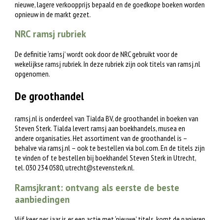
nieuwe, lagere verkoopprijs bepaald en de goedkope boeken worden
opnieuw in de markt gezet.
NRC ramsj rubriek
De definitie ‘ramsj’ wordt ook door de NRC gebruikt voor de
wekelijkse ramsj rubriek. In deze rubriek zijn ook titels van ramsj.nl
opgenomen.
De groothandel
ramsj.nl is onderdeel van Tialda BV, de groothandel in boeken van
Steven Sterk. Tialda levert ramsj aan boekhandels, musea en
andere organisaties. Het assortiment van de groothandel is –
behalve via ramsj.nl – ook te bestellen via bol.com. En de titels zijn
te vinden of te bestellen bij boekhandel Steven Sterk in Utrecht,
tel. 030 234 0580,
utrecht@stevensterk.nl
.
Ramsjkrant: ontvang als eerste de beste
aanbiedingen
Vijf keer per jaar is er een actie met ‘nieuwe’ titels, komt de papieren