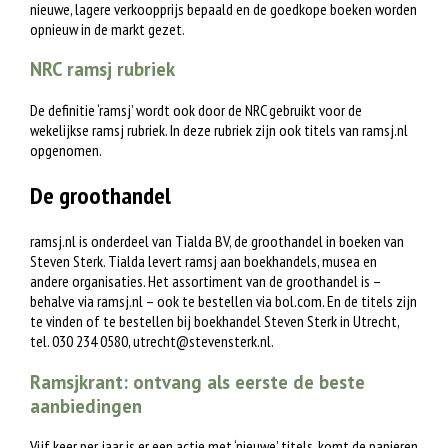
nieuwe, lagere verkoopprijs bepaald en de goedkope boeken worden
opnieuw in de markt gezet.
NRC ramsj rubriek
De definitie ‘ramsj’ wordt ook door de NRC gebruikt voor de
wekelijkse ramsj rubriek. In deze rubriek zijn ook titels van ramsj.nl
opgenomen.
De groothandel
ramsj.nl is onderdeel van Tialda BV, de groothandel in boeken van
Steven Sterk. Tialda levert ramsj aan boekhandels, musea en
andere organisaties. Het assortiment van de groothandel is –
behalve via ramsj.nl – ook te bestellen via bol.com. En de titels zijn
te vinden of te bestellen bij boekhandel Steven Sterk in Utrecht,
tel. 030 234 0580,
utrecht@stevensterk.nl
.
Ramsjkrant: ontvang als eerste de beste
aanbiedingen
Vijf keer per jaar is er een actie met ‘nieuwe’ titels, komt de papieren