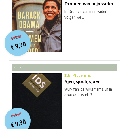
Dromen van mijn vader
In ‘Dromen van mijn vader’
volgen we ...
O
orspr
onkelijke
Huidige
20,00
€
prijs
prijs
9,90
was:
€
is:
€ 20,00.
€ 9,90.
kunst
Ids Willemsma
Sjen, sjoch, sjoen
Wurk fan Ids Willemsma yn in
doaske. It wurk: ? ...
O
orspr
onkelijke
Huidige
19,90
€
prijs
prijs
9,90
was:
€
is:
€ 19,90.
€ 9,90.