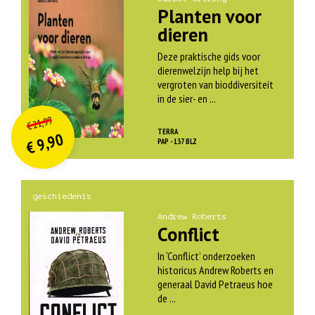
Planten voor
dieren
Deze praktische gids voor
dierenwelzijn help bij het
vergroten van bioddiversiteit
in de sier- en ...
O
orspr
onkelijke
Huidige
21,99
€
prijs
prijs
TERRA
9,90
was:
PAP - 137 BLZ
€
is:
€ 21,99.
€ 9,90.
geschiedenis
Andrew Roberts
Conflict
In ‘Conflict’ onderzoeken
historicus Andrew Roberts en
generaal David Petraeus hoe
de ...