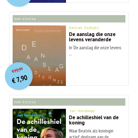
€ 30,99.
€ 9,90.
non-fictie
Bahram Sadeghi
De aanslag die onze
levens veranderde
In ‘De aanslag die onze levens
...
O
orspr
onkelijke
Huidige
21,99
€
prijs
prijs
7,90
was:
€
is:
€ 21,99.
€ 7,90.
non-fictie
Jan Hoedeman
De achilleshiel van de
koning
Waar Beatrix als koningin
actief deelnam aan de ...