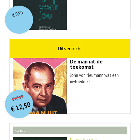
9,90
€
wetenschap
Ananyo Bhattachary
De man uit de
toekomst
John von Neumann was een
invloedrijke ...
O
orspr
onkelijke
Huidige
29,99
€
prijs
prijs
12,50
was:
€
is:
€ 29,99.
€ 12,50.
kunst
Lloyd Goodrich