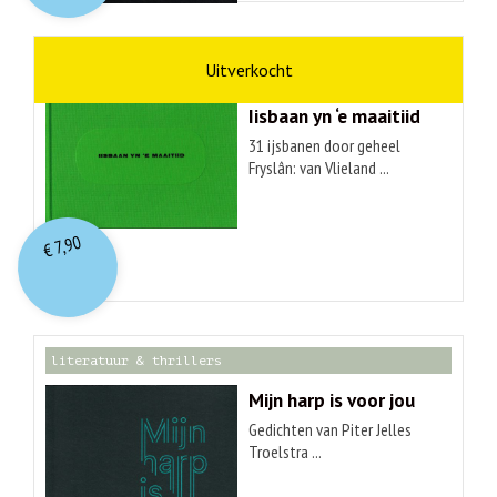
kunst
Hendrik Elings
Iisbaan yn ‘e maaitiid
31 ijsbanen door geheel
Fryslân: van Vlieland ...
7,90
€
literatuur & thrillers
Mijn harp is voor jou
Gedichten van Piter Jelles
Troelstra ...