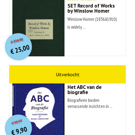
SET Record of Works
by Winslow Homer
Winslow Homer (1836â1910)
is widely ...
O
orspr
onkelijke
Huidige
250,00
€
prijs
prijs
25,00
was:
€
is:
€ 250,00.
€ 25,00.
non-fictie
Hans Renders
Het ABC van de
biografie
Biografieën bieden
verrassende inzichten in ...
O
orspr
onkelijke
Huidige
30,99
€
prijs
prijs
9,90
was:
€
is: