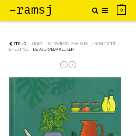
–ramsj
0
TERUG
HOME
/
WEBWINKEL RAMSJ.NL
/
NON-FICTIE
/
LIFESTYLE
/
DE AYURVEDA KEUKEN
<
>