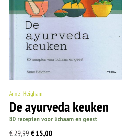
Anne Heigham
De ayurveda keuken
80 recepten voor lichaam en geest
Oorspronkelijke
Huidige
€
29,99
€
15,00