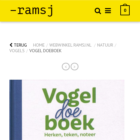
–ramsj
0
TERUG
HOME
/
WEBWINKEL RAMSJ.NL
/
NATUUR
/
VOGELS
/
VOGEL DOEBOEK
<
>