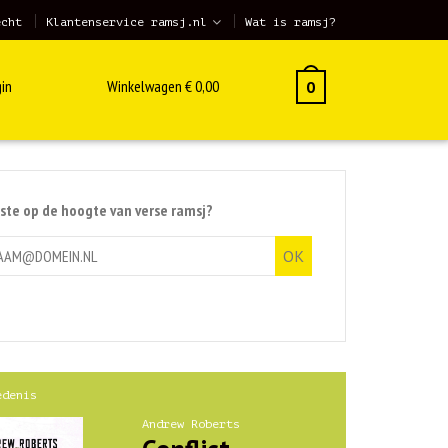
echt
Klantenservice ramsj.nl
Wat is ramsj?
in
Winkelwagen
€
0,00
0
rste op de hoogte van verse ramsj?
edenis
Andrew Roberts