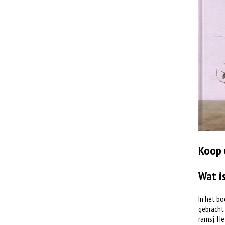
Koop 
Wat i
In het bo
gebracht 
ramsj. He