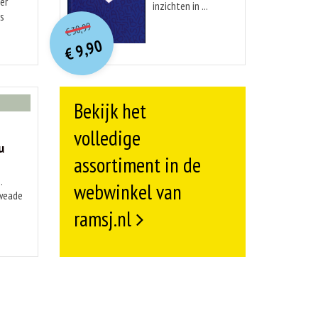
er
inzichten in ...
O
orspr
onkelijke
is
Huidige
30,99
€
prijs
prijs
9,90
was:
€
is:
€ 30,99.
€ 9,90.
Bekijk het
volledige
u
assortiment in de
.
webwinkel van
kweade
ramsj.nl