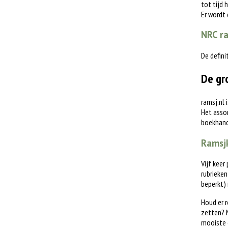
tot tijd 
Er wordt
NRC ra
De defini
De gr
ramsj.nl 
Het assor
boekhande
Ramsjk
Vijf keer
rubrieken
beperkt)
Houd er r
zetten? M
mooiste 