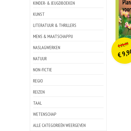
KINDER- & JEUGDBOEKEN
KUNST
LITERATUUR & THRILLERS
MENS & MAATSCHAPPIJ
o
Hu
21,99
€
p
p
NASLAGWERKEN
9,9
€
NATUUR
NON-FICTIE
REGIO
REIZEN
TAAL
WETENSCHAP
ALLE CATEGORIEËN WEERGEVEN