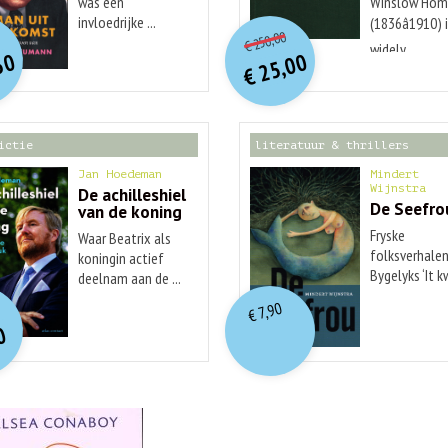
was een
Winslow Hom
O
orspr
onkelijke
O
orspr
nkelijke
invloedrijke ...
(1836â1910) 
Huidige
idige
250,00
€
prijs
prijs
widely ...
rijs
rijs
50
25,00
was:
was:
€
is:
is:
€ 250,00.
€ 25,00.
€ 29,99.
€ 12,50.
ictie
literatuur & thrillers
Jan Hoedeman
Mindert
Wijnstra
De achilleshiel
De Seefro
van de koning
Fryske
Waar Beatrix als
folksverhalen
koningin actief
Bygelyks ‘It 
deelnam aan de ...
O
orspr
nkelijke
...
idige
7,90
€
rijs
rijs
0
was:
is:
€ 19,99.
€ 7,90.