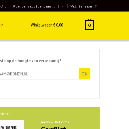
echt
Klantenservice ramsj.nl
Wat is ramsj?
in
Winkelwagen
€
0,00
0
rste op de hoogte van verse ramsj?
edenis
Andrew Roberts