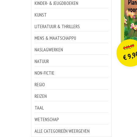
KINDER- & JEUGDBOEKEN
KUNST
LITERATUUR & THRILLERS
MENS & MAATSCHAPPIJ
o
Hu
21,99
€
p
p
NASLAGWERKEN
9,9
€
NATUUR
NON-FICTIE
REGIO
REIZEN
TAAL
WETENSCHAP
ALLE CATEGORIEËN WEERGEVEN