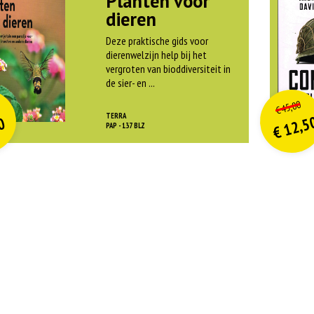
Planten voor
dieren
Deze praktische gids voor
dierenwelzijn help bij het
vergroten van bioddiversiteit in
de sier- en ...
O
orspr
nkelijke
o
on
idige
Hui
45,00
€
rijs
rijs
pri
pri
TERRA
12,5
0
was:
w
PAP - 137 BLZ
€
is:
is
€ 21,99.
€
€
€ 9,90.