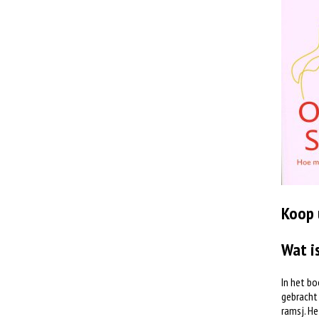
Koop 
Wat i
In het bo
gebracht 
ramsj. He