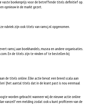
e vaste boekenprijs voor de betreffende titels definitief op.
en opnieuw in de markt gezet.
deze rubriek zijn ook titels van ramsj.nl opgenomen.
 levert ramsj aan boekhandels, musea en andere organisaties.
om. En de titels zijn te vinden of te bestellen bij
gaan de titels online. Elke actie bevat een breed scala aan
alen’ (het aantal titels dat in de krant past is nou eenmaal
hoogte worden gebracht wanneer wij de nieuwe actie online
dan vanzelf een melding zodat ook u kunt profiteren van de