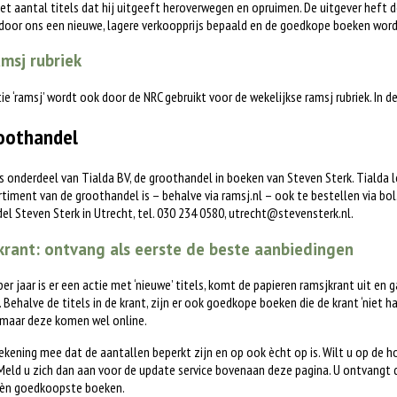
het aantal titels dat hij uitgeeft heroverwegen en opruimen. De uitgever heft d
 door ons een nieuwe, lagere verkoopprijs bepaald en de goedkope boeken word
msj rubriek
tie ‘ramsj’ wordt ook door de NRC gebruikt voor de wekelijkse ramsj rubriek. In 
oothandel
is onderdeel van Tialda BV, de groothandel in boeken van Steven Sterk. Tialda
timent van de groothandel is – behalve via ramsj.nl – ook te bestellen via bol.c
l Steven Sterk in Utrecht, tel. 030 234 0580,
utrecht@stevensterk.nl
.
rant: ontvang als eerste de beste aanbiedingen
 per jaar is er een actie met ‘nieuwe’ titels, komt de papieren ramsjkrant uit en 
. Behalve de titels in de krant, zijn er ook goedkope boeken die de krant ‘niet h
 maar deze komen wel online.
ekening mee dat de aantallen beperkt zijn en op ook ècht op is. Wilt u op de 
eld u zich dan aan voor de update service bovenaan deze pagina. U ontvangt 
èn goedkoopste boeken.