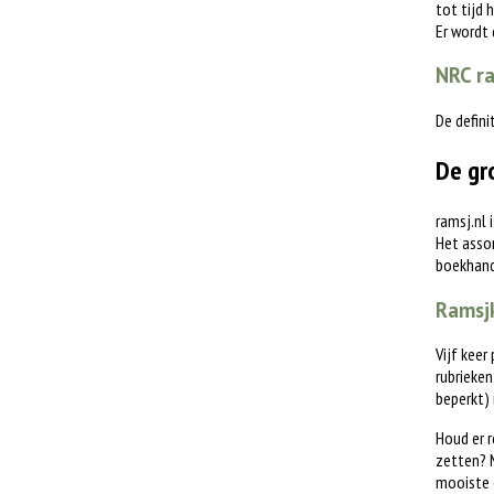
tot tijd 
Er wordt
NRC ra
De defini
De gr
ramsj.nl 
Het assor
boekhande
Ramsjk
Vijf keer
rubrieken
beperkt)
Houd er r
zetten? M
mooiste 