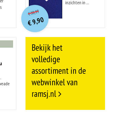
er
inzichten in ...
O
orspr
onkelijke
is
Huidige
30,99
€
prijs
prijs
9,90
was:
€
is:
€ 30,99.
€ 9,90.
Bekijk het
volledige
u
assortiment in de
.
webwinkel van
kweade
ramsj.nl