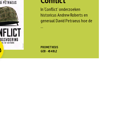
Conflict
In ‘Conflict’ onderzoeken
historicus Andrew Roberts en
generaal David Petraeus hoe de
...
O
rspr
kelijke
dige
js
js
PROMETHEUS
0
as:
GEB - 454 BLZ
:
 45,00.
 12,50.