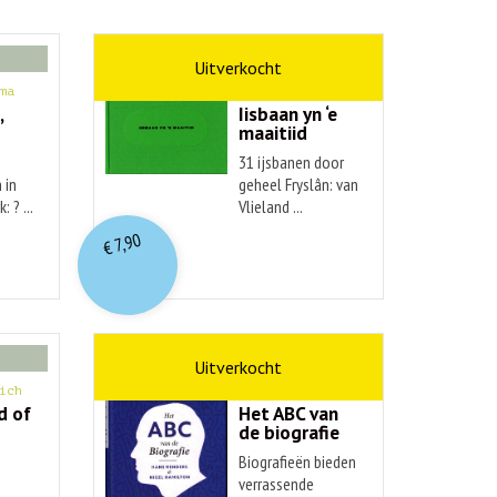
kunst
ma
Hendrik Elings
,
Iisbaan yn ‘e
maaitiid
31 ijsbanen door
 in
geheel Fryslân: van
: ? ...
Vlieland ...
7,90
€
non-fictie
ich
Hans Renders
d of
Het ABC van
de biografie
Biografieën bieden
verrassende