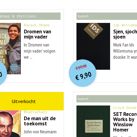
atuur & thrillers
kunst
Barack Obama
Ids Willems
Dromen van
Sjen, sjoch
mijn vader
sjoen
In ‘Dromen van
Wurk fan Ids
mijn vader’ volgen
Willemsma yn
we ...
doaske. It wurk
O
orspr
nkelijke
O
orspr
onkelijke
idige
Huidige
19,90
€
rijs
rijs
prijs
prijs
0
9,90
was:
was:
€
is:
is:
€ 20,00.
€ 19,90.
€ 9,90.
€ 9,90.
schap
kunst
Ananyo
Lloyd Goodr
Bhattachary
SET Recor
De man uit de
Works by
toekomst
Winslow
Homer
John von Neumann