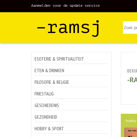
Aanmelden voor de update service
–ramsj
ESOTERIE & SPIRITUALITEIT
ETEN & DRINKEN
BEKI
-R
FILOSOFIE & RELIGIE
FRIESTALIG
GESCHIEDENIS
GEZONDHEID
hobby
HOBBY & SPORT