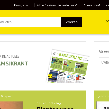
Ramsjkrant
Alle boeken in webwinkel
Boekwinkel Utr
Log
Zoeken
Als ee
JK DE ACTUELE
AMSJKRANT
 & sport
geschi
Bärbel Oftring