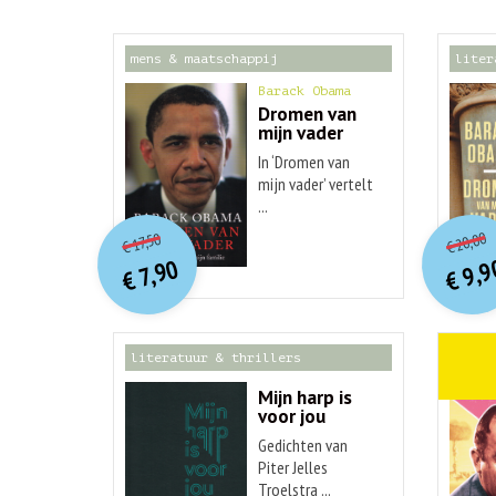
mens & maatschappij
liter
Barack Obama
Dromen van
mijn vader
In ‘Dromen van
mijn vader’ vertelt
...
o
O
orspr
onkelijke
Hu
Huidige
20,00
17,50
€
€
p
p
prijs
prijs
9,9
7,90
was:
€
€
is:
€ 17,50.
€ 7,90.
literatuur & thrillers
weten
Mijn harp is
voor jou
Gedichten van
Piter Jelles
Troelstra ...