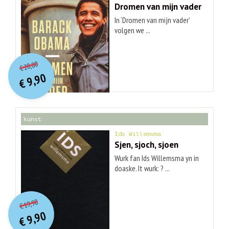
Dromen van mijn vader
In ‘Dromen van mijn vader’
volgen we ...
O
orspr
onkelijke
Huidige
20,00
€
prijs
prijs
9,90
was:
€
is:
€ 20,00.
€ 9,90.
kunst
Ids Willemsma
Sjen, sjoch, sjoen
Wurk fan Ids Willemsma yn in
doaske. It wurk: ? ...
O
orspr
onkelijke
Huidige
19,90
€
prijs
prijs
9,90
was:
€
is:
€ 19,90.
€ 9,90.