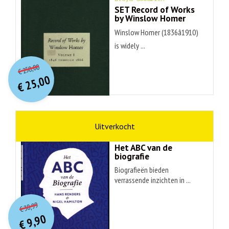
SET Record of Works
by Winslow Homer
Winslow Homer (1836â1910)
is widely ...
O
orspr
onkelijke
Huidige
250,00
€
prijs
prijs
25,00
was:
€
is:
€ 250,00.
€ 25,00.
non-fictie
Hans Renders
Het ABC van de
biografie
Biografieën bieden
verrassende inzichten in ...
O
orspr
onkelijke
Huidige
30,99
€
prijs
prijs
9,90
was:
€
is: