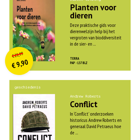
Planten voor
dieren
Deze praktische gids voor
dierenwelzijn help bij het
vergroten van bioddiversiteit
in de sier- en ...
O
orspr
onkelijke
Huidige
21,99
€
prijs
prijs
TERRA
9,90
was:
PAP - 137 BLZ
€
is:
€ 21,99.
€ 9,90.
geschiedenis
Andrew Roberts
Conflict
In ‘Conflict’ onderzoeken
historicus Andrew Roberts en
generaal David Petraeus hoe
de ...