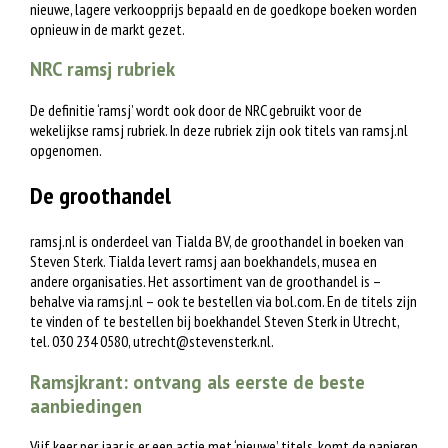
nieuwe, lagere verkoopprijs bepaald en de goedkope boeken worden
opnieuw in de markt gezet.
NRC ramsj rubriek
De definitie ‘ramsj’ wordt ook door de NRC gebruikt voor de
wekelijkse ramsj rubriek. In deze rubriek zijn ook titels van ramsj.nl
opgenomen.
De groothandel
ramsj.nl is onderdeel van Tialda BV, de groothandel in boeken van
Steven Sterk. Tialda levert ramsj aan boekhandels, musea en
andere organisaties. Het assortiment van de groothandel is –
behalve via ramsj.nl – ook te bestellen via bol.com. En de titels zijn
te vinden of te bestellen bij boekhandel Steven Sterk in Utrecht,
tel. 030 234 0580,
utrecht@stevensterk.nl
.
Ramsjkrant: ontvang als eerste de beste
aanbiedingen
Vijf keer per jaar is er een actie met ‘nieuwe’ titels, komt de papieren