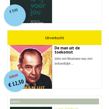
9,90
€
wetenschap
Ananyo Bhattachary
De man uit de
toekomst
John von Neumann was een
invloedrijke ...
O
orspr
onkelijke
Huidige
29,99
€
prijs
prijs
12,50
was:
€
is:
€ 29,99.
€ 12,50.
kunst
Lloyd Goodrich