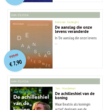
€ 30,99.
€ 9,90.
non-fictie
Bahram Sadeghi
De aanslag die onze
levens veranderde
In ‘De aanslag die onze levens
...
O
orspr
onkelijke
Huidige
21,99
€
prijs
prijs
7,90
was:
€
is:
€ 21,99.
€ 7,90.
non-fictie
Jan Hoedeman
De achilleshiel van de
koning
Waar Beatrix als koningin
actief deelnam aan de ...