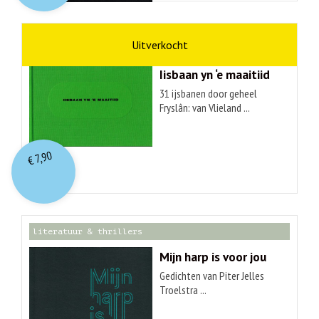
kunst
Hendrik Elings
Iisbaan yn ‘e maaitiid
31 ijsbanen door geheel
Fryslân: van Vlieland ...
7,90
€
literatuur & thrillers
Mijn harp is voor jou
Gedichten van Piter Jelles
Troelstra ...