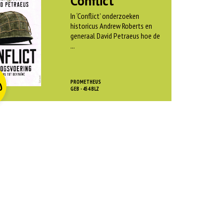
Conflict
In ‘Conflict’ onderzoeken
historicus Andrew Roberts en
generaal David Petraeus hoe de
...
O
rspr
kelijke
dige
js
js
PROMETHEUS
0
as:
GEB - 454 BLZ
:
 45,00.
 12,50.