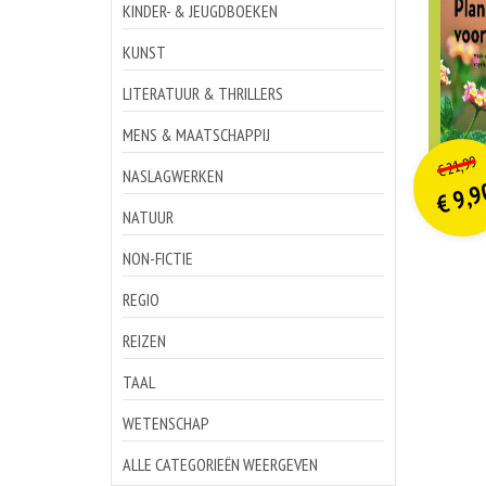
KINDER- & JEUGDBOEKEN
KUNST
LITERATUUR & THRILLERS
MENS & MAATSCHAPPIJ
o
Hu
21,99
€
p
p
NASLAGWERKEN
9,9
€
NATUUR
NON-FICTIE
REGIO
REIZEN
TAAL
WETENSCHAP
ALLE CATEGORIEËN WEERGEVEN