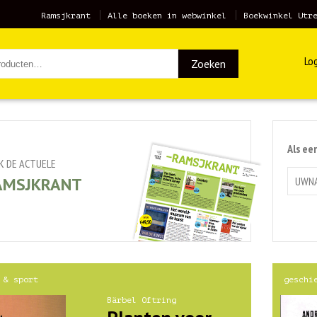
Ramsjkrant
Alle boeken in webwinkel
Boekwinkel Utr
Log
Zoeken
Als ee
JK DE ACTUELE
AMSJKRANT
 & sport
geschi
Bärbel Oftring