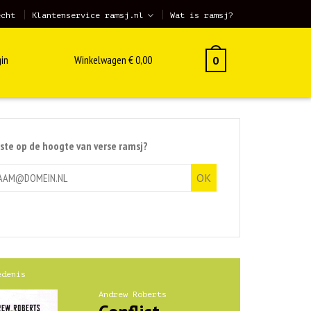
echt
Klantenservice ramsj.nl
Wat is ramsj?
in
Winkelwagen
€
0,00
0
rste op de hoogte van verse ramsj?
edenis
Andrew Roberts