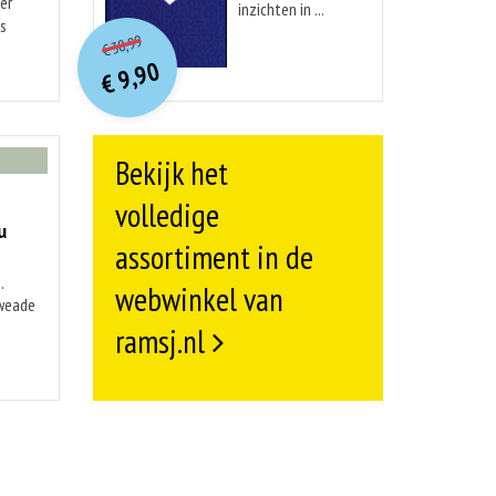
er
inzichten in ...
O
orspr
onkelijke
is
Huidige
30,99
€
prijs
prijs
9,90
was:
€
is:
€ 30,99.
€ 9,90.
Bekijk het
volledige
u
assortiment in de
.
webwinkel van
kweade
ramsj.nl