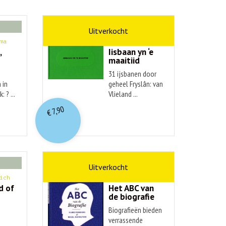
kunst
ma
Hendrik Elings
,
Iisbaan yn ‘e
maaitiid
31 ijsbanen door
 in
geheel Fryslân: van
: ? ...
Vlieland ...
7,90
€
non-fictie
ich
Hans Renders
d of
Het ABC van
de biografie
Biografieën bieden
verrassende