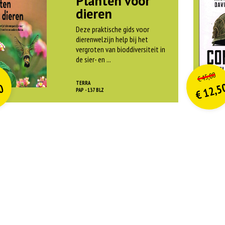
Planten voor
dieren
Deze praktische gids voor
dierenwelzijn help bij het
vergroten van bioddiversiteit in
de sier- en ...
O
orspr
nkelijke
o
on
idige
Hui
45,00
€
rijs
rijs
pri
pri
TERRA
12,5
0
was:
w
PAP - 137 BLZ
€
is:
is
€ 21,99.
€
€
€ 9,90.