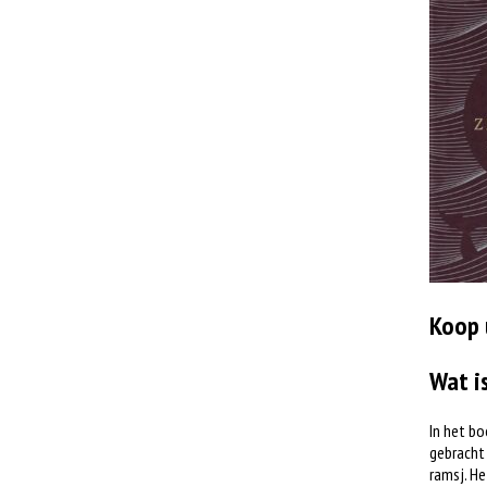
Koop 
Wat i
In het bo
gebracht 
ramsj. He