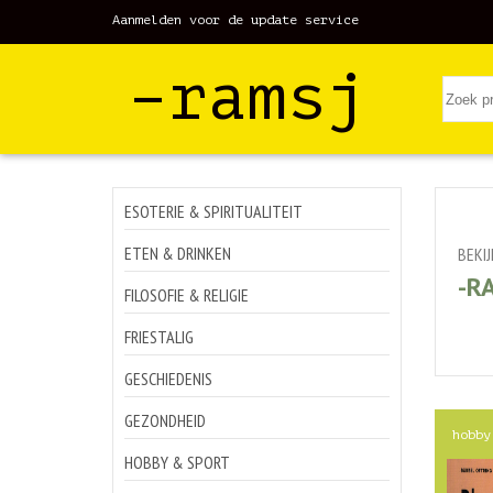
Aanmelden voor de update service
–ramsj
ESOTERIE & SPIRITUALITEIT
ETEN & DRINKEN
BEKI
-R
FILOSOFIE & RELIGIE
FRIESTALIG
GESCHIEDENIS
GEZONDHEID
hobby
HOBBY & SPORT