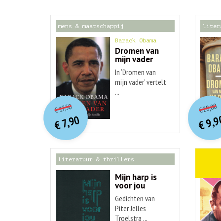
mens & maatschappij
liter
Barack Obama
Dromen van
mijn vader
In ‘Dromen van
mijn vader’ vertelt
...
o
O
orspr
onkelijke
Hu
Huidige
20,00
17,50
€
€
p
p
prijs
prijs
9,9
7,90
was:
€
€
is:
€ 17,50.
€ 7,90.
literatuur & thrillers
weten
Mijn harp is
voor jou
Gedichten van
Piter Jelles
Troelstra ...