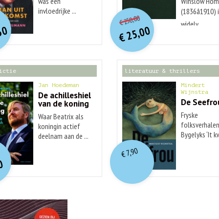
was een
Winslow Hom
O
orspr
onkelijke
O
orspr
nkelijke
invloedrijke ...
(1836â1910) 
Huidige
idige
250,00
€
prijs
prijs
widely ...
rijs
rijs
50
25,00
was:
was:
€
is:
is:
€ 250,00.
€ 25,00.
€ 29,99.
€ 12,50.
ictie
literatuur & thrillers
Jan Hoedeman
Mindert
Wijnstra
De achilleshiel
De Seefro
van de koning
Fryske
Waar Beatrix als
folksverhalen
koningin actief
Bygelyks ‘It 
deelnam aan de ...
O
orspr
nkelijke
...
idige
7,90
€
rijs
rijs
0
was:
is:
€ 19,99.
€ 7,90.