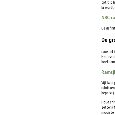
tot tijd 
Er wordt
NRC ra
De defini
De gr
ramsj.nl 
Het assor
boekhande
Ramsjk
Vijf keer
rubrieken
beperkt)
Houd er r
zetten? M
mooiste 