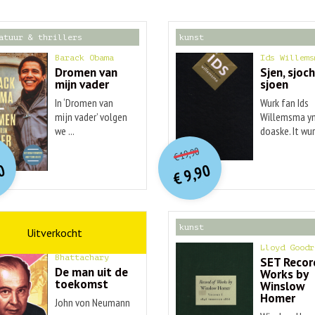
atuur & thrillers
kunst
Barack Obama
Ids Willems
Dromen van
Sjen, sjoch
mijn vader
sjoen
In ‘Dromen van
Wurk fan Ids
mijn vader’ volgen
Willemsma yn
we ...
doaske. It wurk
O
orspr
nkelijke
O
orspr
onkelijke
idige
Huidige
19,90
€
rijs
rijs
prijs
prijs
0
9,90
was:
was:
€
is:
is:
€ 20,00.
€ 19,90.
€ 9,90.
€ 9,90.
schap
kunst
Ananyo
Lloyd Goodr
Bhattachary
SET Recor
De man uit de
Works by
toekomst
Winslow
Homer
John von Neumann