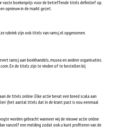
e vaste boekenprijs voor de betreffende titels definitief op.
en opnieuw in de markt gezet.
deze rubriek zijn ook titels van ramsj.nl opgenomen.
 levert ramsj aan boekhandels, musea en andere organisaties.
om. En de titels zijn te vinden of te bestellen bij
gaan de titels online. Elke actie bevat een breed scala aan
alen’ (het aantal titels dat in de krant past is nou eenmaal
hoogte worden gebracht wanneer wij de nieuwe actie online
dan vanzelf een melding zodat ook u kunt profiteren van de