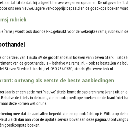
het aantal titels dat hij uitgeeft heroverwegen en opruimen. De uitgever heft d
 door ons een nieuwe, lagere verkoopprijs bepaald en de goedkope boeken word
msj rubriek
tie ‘ramsj’ wordt ook door de NRC gebruikt voor de wekelijkse ramsj rubriek. In 
oothandel
is onderdeel van Tialda BV, de groothandel in boeken van Steven Sterk. Tialda
timent van de groothandel is – behalve via ramsj.nl – ook te bestellen via bol.c
l Steven Sterk in Utrecht, tel. 030 234 0580,
utrecht@stevensterk.nl
.
rant: ontvang als eerste de beste aanbiedingen
 per jaar is er een actie met ‘nieuwe’ titels, komt de papieren ramsjkrant uit en 
. Behalve de titels in de krant, zijn er ook goedkope boeken die de krant ‘niet h
 maar deze komen wel online.
ekening mee dat de aantallen beperkt zijn en op ook ècht op is. Wilt u op de 
eld u zich dan aan voor de update service bovenaan deze pagina. U ontvangt 
èn goedkoopste boeken.