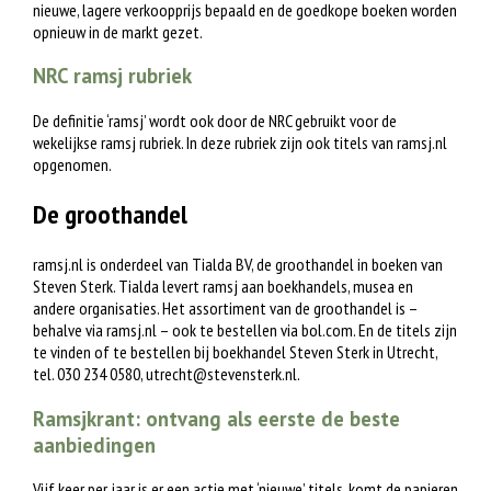
nieuwe, lagere verkoopprijs bepaald en de goedkope boeken worden
opnieuw in de markt gezet.
NRC ramsj rubriek
De definitie ‘ramsj’ wordt ook door de NRC gebruikt voor de
wekelijkse ramsj rubriek. In deze rubriek zijn ook titels van ramsj.nl
opgenomen.
De groothandel
ramsj.nl is onderdeel van Tialda BV, de groothandel in boeken van
Steven Sterk. Tialda levert ramsj aan boekhandels, musea en
andere organisaties. Het assortiment van de groothandel is –
behalve via ramsj.nl – ook te bestellen via bol.com. En de titels zijn
te vinden of te bestellen bij boekhandel Steven Sterk in Utrecht,
tel. 030 234 0580,
utrecht@stevensterk.nl
.
Ramsjkrant: ontvang als eerste de beste
aanbiedingen
Vijf keer per jaar is er een actie met ‘nieuwe’ titels, komt de papieren