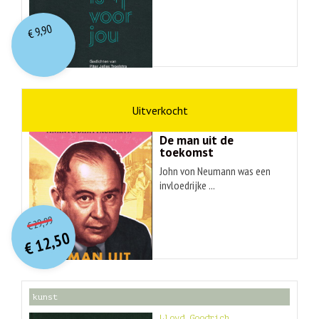
9,90
€
wetenschap
Ananyo Bhattachary
De man uit de
toekomst
John von Neumann was een
invloedrijke ...
O
orspr
onkelijke
Huidige
29,99
€
prijs
prijs
12,50
was:
€
is:
€ 29,99.
€ 12,50.
kunst
Lloyd Goodrich