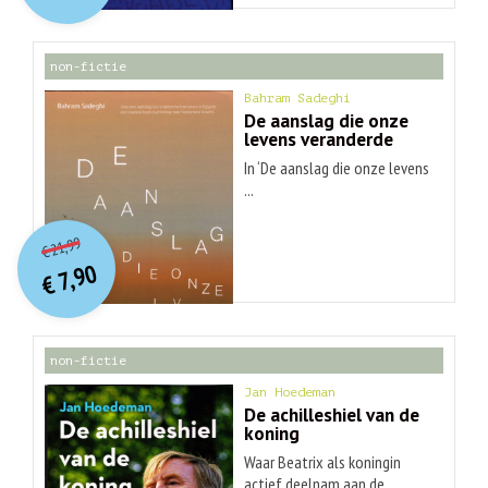
€ 30,99.
€ 9,90.
non-fictie
Bahram Sadeghi
De aanslag die onze
levens veranderde
In ‘De aanslag die onze levens
...
O
orspr
onkelijke
Huidige
21,99
€
prijs
prijs
7,90
was:
€
is:
€ 21,99.
€ 7,90.
non-fictie
Jan Hoedeman
De achilleshiel van de
koning
Waar Beatrix als koningin
actief deelnam aan de ...