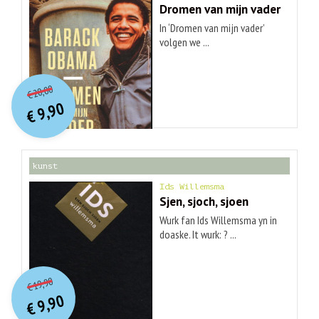
Dromen van mijn vader
In ‘Dromen van mijn vader’
volgen we ...
O
orspr
onkelijke
Huidige
20,00
€
prijs
prijs
9,90
was:
€
is:
€ 20,00.
€ 9,90.
kunst
Ids Willemsma
Sjen, sjoch, sjoen
Wurk fan Ids Willemsma yn in
doaske. It wurk: ? ...
O
orspr
onkelijke
Huidige
19,90
€
prijs
prijs
9,90
was:
€
is:
€ 19,90.
€ 9,90.