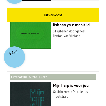
kunst
Hendrik Elings
Iisbaan yn ‘e maaitiid
31 ijsbanen door geheel
Fryslân: van Vlieland ...
7,90
€
literatuur & thrillers
Mijn harp is voor jou
Gedichten van Piter Jelles
Troelstra ...