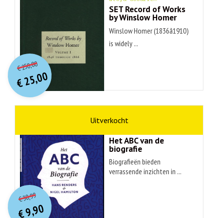
SET Record of Works
by Winslow Homer
Winslow Homer (1836â1910)
is widely ...
O
orspr
onkelijke
Huidige
250,00
€
prijs
prijs
25,00
was:
€
is:
€ 250,00.
€ 25,00.
non-fictie
Hans Renders
Het ABC van de
biografie
Biografieën bieden
verrassende inzichten in ...
O
orspr
onkelijke
Huidige
30,99
€
prijs
prijs
9,90
was:
€
is: