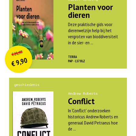
Planten voor
dieren
Deze praktische gids voor
dierenwelzijn help bij het
vergroten van bioddiversiteit
in de sier- en ...
O
orspr
onkelijke
Huidige
21,99
€
prijs
prijs
TERRA
9,90
was:
PAP - 137 BLZ
€
is:
€ 21,99.
€ 9,90.
geschiedenis
Andrew Roberts
Conflict
In ‘Conflict’ onderzoeken
historicus Andrew Roberts en
generaal David Petraeus hoe
de ...