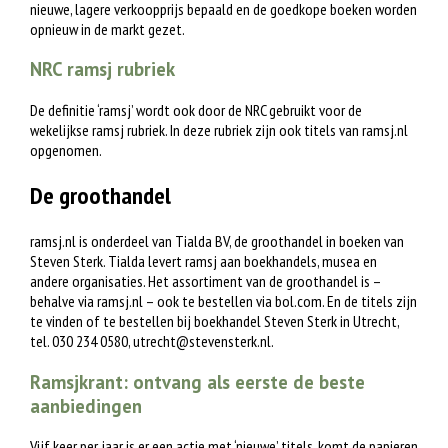
nieuwe, lagere verkoopprijs bepaald en de goedkope boeken worden
opnieuw in de markt gezet.
NRC ramsj rubriek
De definitie ‘ramsj’ wordt ook door de NRC gebruikt voor de
wekelijkse ramsj rubriek. In deze rubriek zijn ook titels van ramsj.nl
opgenomen.
De groothandel
ramsj.nl is onderdeel van Tialda BV, de groothandel in boeken van
Steven Sterk. Tialda levert ramsj aan boekhandels, musea en
andere organisaties. Het assortiment van de groothandel is –
behalve via ramsj.nl – ook te bestellen via bol.com. En de titels zijn
te vinden of te bestellen bij boekhandel Steven Sterk in Utrecht,
tel. 030 234 0580,
utrecht@stevensterk.nl
.
Ramsjkrant: ontvang als eerste de beste
aanbiedingen
Vijf keer per jaar is er een actie met ‘nieuwe’ titels, komt de papieren