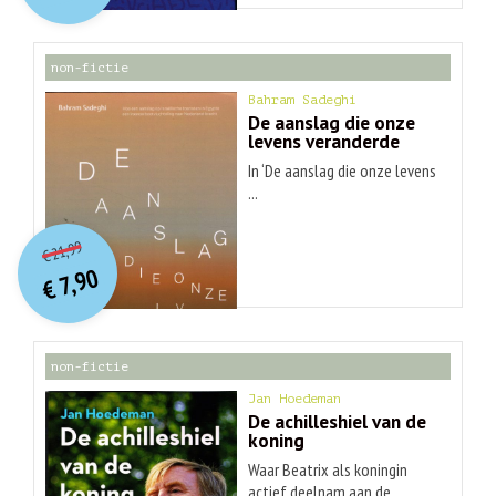
€ 30,99.
€ 9,90.
non-fictie
Bahram Sadeghi
De aanslag die onze
levens veranderde
In ‘De aanslag die onze levens
...
O
orspr
onkelijke
Huidige
21,99
€
prijs
prijs
7,90
was:
€
is:
€ 21,99.
€ 7,90.
non-fictie
Jan Hoedeman
De achilleshiel van de
koning
Waar Beatrix als koningin
actief deelnam aan de ...