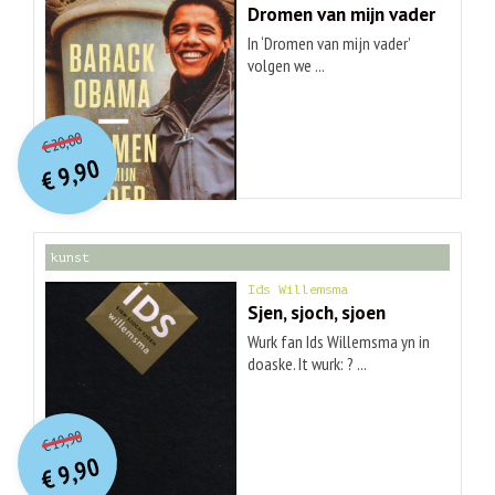
Dromen van mijn vader
In ‘Dromen van mijn vader’
volgen we ...
O
orspr
onkelijke
Huidige
20,00
€
prijs
prijs
9,90
was:
€
is:
€ 20,00.
€ 9,90.
kunst
Ids Willemsma
Sjen, sjoch, sjoen
Wurk fan Ids Willemsma yn in
doaske. It wurk: ? ...
O
orspr
onkelijke
Huidige
19,90
€
prijs
prijs
9,90
was:
€
is:
€ 19,90.
€ 9,90.