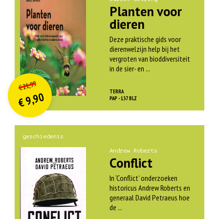
Planten voor
dieren
Deze praktische gids voor
dierenwelzijn help bij het
vergroten van bioddiversiteit
in de sier- en ...
O
orspr
onkelijke
Huidige
21,99
€
prijs
prijs
TERRA
9,90
was:
PAP - 137 BLZ
€
is:
€ 21,99.
€ 9,90.
geschiedenis
Andrew Roberts
Conflict
In ‘Conflict’ onderzoeken
historicus Andrew Roberts en
generaal David Petraeus hoe
de ...