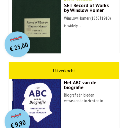
SET Record of Works
by Winslow Homer
Winslow Homer (1836â1910)
is widely ...
O
orspr
onkelijke
Huidige
250,00
€
prijs
prijs
25,00
was:
€
is:
€ 250,00.
€ 25,00.
non-fictie
Hans Renders
Het ABC van de
biografie
Biografieën bieden
verrassende inzichten in ...
O
orspr
onkelijke
Huidige
30,99
€
prijs
prijs
9,90
was:
€
is: