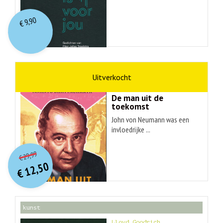
9,90
€
wetenschap
Ananyo Bhattachary
De man uit de
toekomst
John von Neumann was een
invloedrijke ...
O
orspr
onkelijke
Huidige
29,99
€
prijs
prijs
12,50
was:
€
is:
€ 29,99.
€ 12,50.
kunst
Lloyd Goodrich