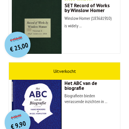
SET Record of Works
by Winslow Homer
Winslow Homer (1836â1910)
is widely ...
O
orspr
onkelijke
Huidige
250,00
€
prijs
prijs
25,00
was:
€
is:
€ 250,00.
€ 25,00.
non-fictie
Hans Renders
Het ABC van de
biografie
Biografieën bieden
verrassende inzichten in ...
O
orspr
onkelijke
Huidige
30,99
€
prijs
prijs
9,90
was:
€
is: