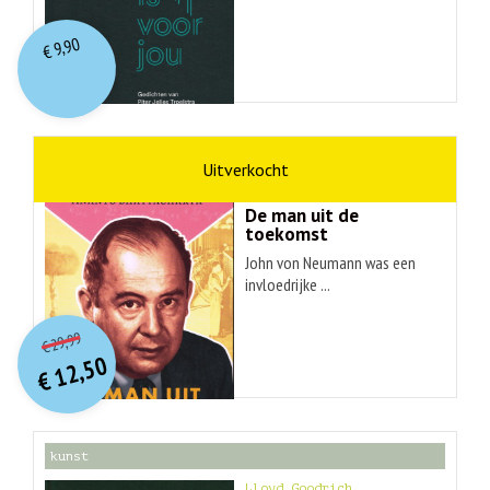
9,90
€
wetenschap
Ananyo Bhattachary
De man uit de
toekomst
John von Neumann was een
invloedrijke ...
O
orspr
onkelijke
Huidige
29,99
€
prijs
prijs
12,50
was:
€
is:
€ 29,99.
€ 12,50.
kunst
Lloyd Goodrich