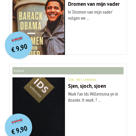
Dromen van mijn vader
In ‘Dromen van mijn vader’
volgen we ...
O
orspr
onkelijke
Huidige
20,00
€
prijs
prijs
9,90
was:
€
is:
€ 20,00.
€ 9,90.
kunst
Ids Willemsma
Sjen, sjoch, sjoen
Wurk fan Ids Willemsma yn in
doaske. It wurk: ? ...
O
orspr
onkelijke
Huidige
19,90
€
prijs
prijs
9,90
was:
€
is:
€ 19,90.
€ 9,90.