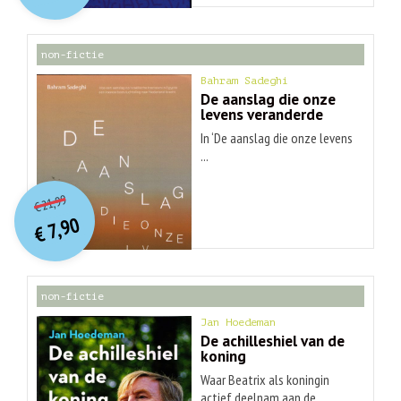
€ 30,99.
€ 9,90.
non-fictie
Bahram Sadeghi
De aanslag die onze
levens veranderde
In ‘De aanslag die onze levens
...
O
orspr
onkelijke
Huidige
21,99
€
prijs
prijs
7,90
was:
€
is:
€ 21,99.
€ 7,90.
non-fictie
Jan Hoedeman
De achilleshiel van de
koning
Waar Beatrix als koningin
actief deelnam aan de ...