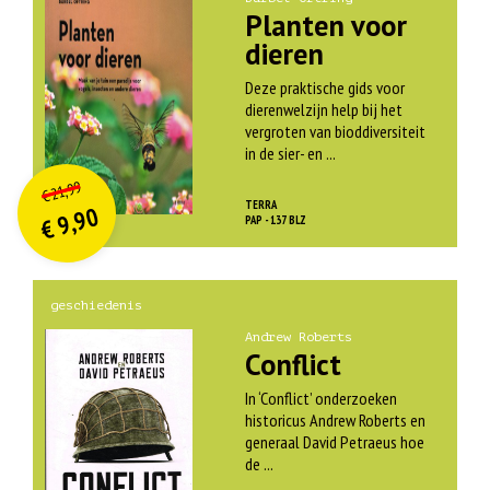
Planten voor
dieren
Deze praktische gids voor
dierenwelzijn help bij het
vergroten van bioddiversiteit
in de sier- en ...
O
orspr
onkelijke
Huidige
21,99
€
prijs
prijs
TERRA
9,90
was:
PAP - 137 BLZ
€
is:
€ 21,99.
€ 9,90.
geschiedenis
Andrew Roberts
Conflict
In ‘Conflict’ onderzoeken
historicus Andrew Roberts en
generaal David Petraeus hoe
de ...