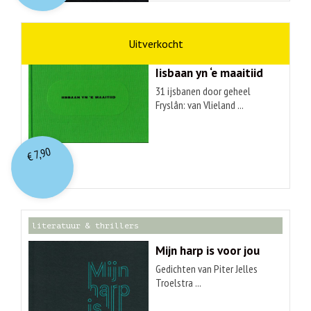
kunst
Hendrik Elings
Iisbaan yn ‘e maaitiid
31 ijsbanen door geheel
Fryslân: van Vlieland ...
7,90
€
literatuur & thrillers
Mijn harp is voor jou
Gedichten van Piter Jelles
Troelstra ...