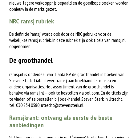
nieuwe, lagere verkoopprijs bepaald en de goedkope boeken worden
opnieuw in de markt gezet.
NRC ramsj rubriek
De definitie ‘ramsj’ wordt ook door de NRC gebruikt voor de
wekelijkse ramsj rubriek. In deze rubriek zijn ook titels van ramsj.nl
opgenomen.
De groothandel
ramsj.nl is onderdeel van Tialda BV, de groothandel in boeken van
Steven Sterk. Tialda levert ramsj aan boekhandels, musea en
andere organisaties. Het assortiment van de groothandel is –
behalve via ramsj.nl – ook te bestellen via bol.com. En de titels zijn
te vinden of te bestellen bij boekhandel Steven Sterk in Utrecht,
tel. 030 234 0580,
utrecht@stevensterk.nl
.
Ramsjkrant: ontvang als eerste de beste
aanbiedingen
Vijf keer per jaar is er een actie met ‘nieuwe’ titels, komt de papieren