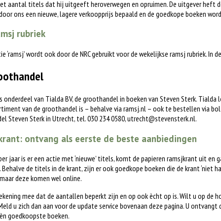
het aantal titels dat hij uitgeeft heroverwegen en opruimen. De uitgever heft d
 door ons een nieuwe, lagere verkoopprijs bepaald en de goedkope boeken word
msj rubriek
tie ‘ramsj’ wordt ook door de NRC gebruikt voor de wekelijkse ramsj rubriek. In 
oothandel
is onderdeel van Tialda BV, de groothandel in boeken van Steven Sterk. Tialda
timent van de groothandel is – behalve via ramsj.nl – ook te bestellen via bol.c
l Steven Sterk in Utrecht, tel. 030 234 0580,
utrecht@stevensterk.nl
.
rant: ontvang als eerste de beste aanbiedingen
 per jaar is er een actie met ‘nieuwe’ titels, komt de papieren ramsjkrant uit en 
. Behalve de titels in de krant, zijn er ook goedkope boeken die de krant ‘niet h
 maar deze komen wel online.
ekening mee dat de aantallen beperkt zijn en op ook ècht op is. Wilt u op de 
eld u zich dan aan voor de update service bovenaan deze pagina. U ontvangt 
èn goedkoopste boeken.