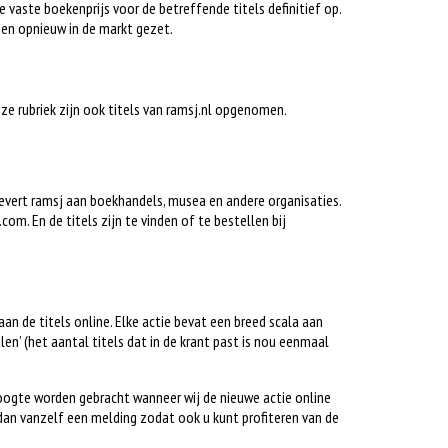
e vaste boekenprijs voor de betreffende titels definitief op.
en opnieuw in de markt gezet.
deze rubriek zijn ook titels van ramsj.nl opgenomen.
 levert ramsj aan boekhandels, musea en andere organisaties.
om. En de titels zijn te vinden of te bestellen bij
gaan de titels online. Elke actie bevat een breed scala aan
alen’ (het aantal titels dat in de krant past is nou eenmaal
hoogte worden gebracht wanneer wij de nieuwe actie online
dan vanzelf een melding zodat ook u kunt profiteren van de