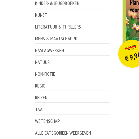
KINDER- & JEUGDBOEKEN
KUNST
LITERATUUR & THRILLERS
MENS & MAATSCHAPPIJ
o
Hu
21,99
€
p
p
NASLAGWERKEN
9,9
€
NATUUR
NON-FICTIE
REGIO
REIZEN
TAAL
WETENSCHAP
ALLE CATEGORIEËN WEERGEVEN