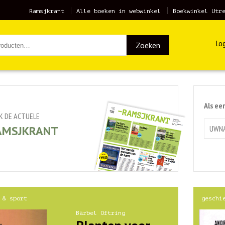
Ramsjkrant
Alle boeken in webwinkel
Boekwinkel Utr
Log
Zoeken
Als ee
JK DE ACTUELE
AMSJKRANT
 & sport
geschi
Bärbel Oftring