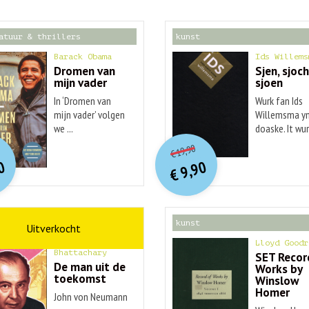
atuur & thrillers
kunst
Barack Obama
Ids Willems
Dromen van
Sjen, sjoch
mijn vader
sjoen
In ‘Dromen van
Wurk fan Ids
mijn vader’ volgen
Willemsma yn
we ...
doaske. It wurk
O
orspr
nkelijke
O
orspr
onkelijke
idige
Huidige
19,90
€
rijs
rijs
prijs
prijs
0
9,90
was:
was:
€
is:
is:
€ 20,00.
€ 19,90.
€ 9,90.
€ 9,90.
schap
kunst
Ananyo
Lloyd Goodr
Bhattachary
SET Recor
De man uit de
Works by
toekomst
Winslow
Homer
John von Neumann