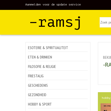
Aanmelden voor de update service
–ramsj
ESOTERIE & SPIRITUALITEIT
ETEN & DRINKEN
BEKI
-R
FILOSOFIE & RELIGIE
FRIESTALIG
GESCHIEDENIS
GEZONDHEID
hobby
HOBBY & SPORT