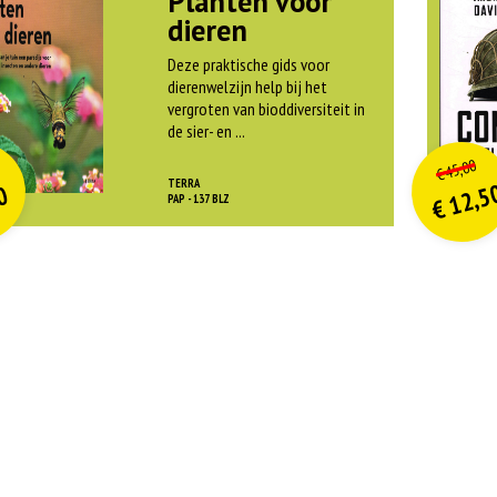
Planten voor
dieren
Deze praktische gids voor
dierenwelzijn help bij het
vergroten van bioddiversiteit in
de sier- en ...
O
orspr
nkelijke
o
on
idige
Hui
45,00
€
rijs
rijs
pri
pri
TERRA
12,5
0
was:
w
PAP - 137 BLZ
€
is:
is
€ 21,99.
€
€
€ 9,90.