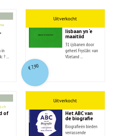
kunst
ma
Hendrik Elings
,
Iisbaan yn ‘e
maaitiid
31 ijsbanen door
 in
geheel Fryslân: van
: ? ...
Vlieland ...
7,90
€
non-fictie
ich
Hans Renders
d of
Het ABC van
de biografie
Biografieën bieden
verrassende