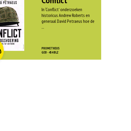
Conflict
In ‘Conflict’ onderzoeken
historicus Andrew Roberts en
generaal David Petraeus hoe de
...
O
rspr
kelijke
dige
js
js
PROMETHEUS
0
as:
GEB - 454 BLZ
:
 45,00.
 12,50.