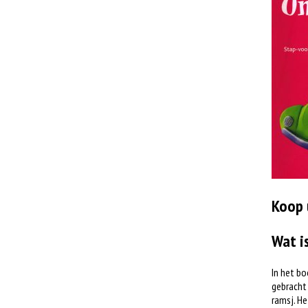
Koop 
Wat i
In het bo
gebracht 
ramsj. He