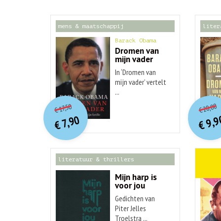
mens & maatschappij
liter
Barack Obama
Dromen van
mijn vader
In ‘Dromen van
mijn vader’ vertelt
...
o
O
orspr
onkelijke
Hu
Huidige
20,00
17,50
€
€
p
p
prijs
prijs
9,9
7,90
was:
€
€
is:
€ 17,50.
€ 7,90.
literatuur & thrillers
weten
Mijn harp is
voor jou
Gedichten van
Piter Jelles
Troelstra ...