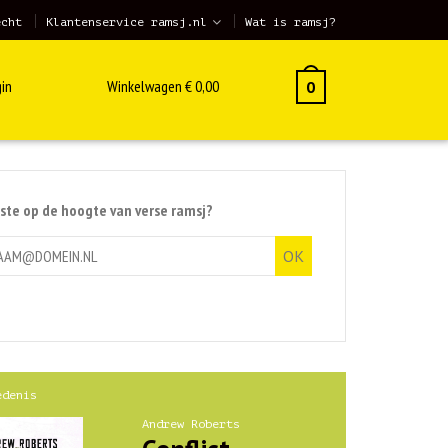
echt
Klantenservice ramsj.nl
Wat is ramsj?
in
Winkelwagen
€
0,00
0
rste op de hoogte van verse ramsj?
edenis
Andrew Roberts