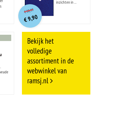
er
inzichten in ...
O
orspr
onkelijke
is
Huidige
30,99
€
prijs
prijs
9,90
was:
€
is:
€ 30,99.
€ 9,90.
Bekijk het
volledige
u
assortiment in de
.
webwinkel van
kweade
ramsj.nl