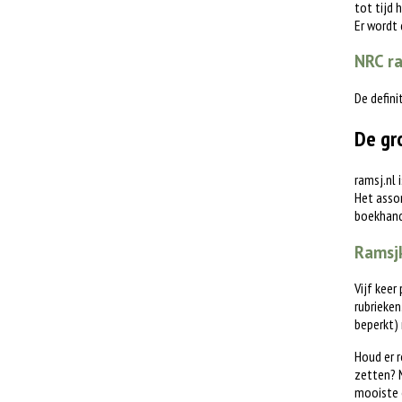
tot tijd 
Er wordt
NRC ra
De defini
De gr
ramsj.nl 
Het assor
boekhande
Ramsjk
Vijf keer
rubrieken
beperkt)
Houd er r
zetten? M
mooiste 