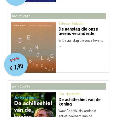
€ 30,99.
€ 9,90.
non-fictie
Bahram Sadeghi
De aanslag die onze
levens veranderde
In ‘De aanslag die onze levens
...
O
orspr
onkelijke
Huidige
21,99
€
prijs
prijs
7,90
was:
€
is:
€ 21,99.
€ 7,90.
non-fictie
Jan Hoedeman
De achilleshiel van de
koning
Waar Beatrix als koningin
actief deelnam aan de ...