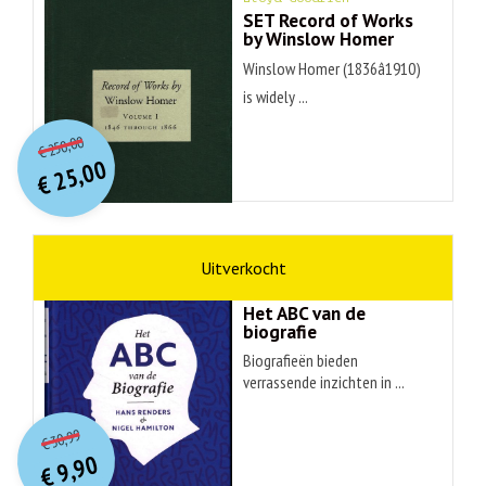
SET Record of Works
by Winslow Homer
Winslow Homer (1836â1910)
is widely ...
O
orspr
onkelijke
Huidige
250,00
€
prijs
prijs
25,00
was:
€
is:
€ 250,00.
€ 25,00.
non-fictie
Hans Renders
Het ABC van de
biografie
Biografieën bieden
verrassende inzichten in ...
O
orspr
onkelijke
Huidige
30,99
€
prijs
prijs
9,90
was:
€
is: