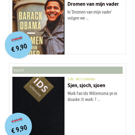
Dromen van mijn vader
In ‘Dromen van mijn vader’
volgen we ...
O
orspr
onkelijke
Huidige
20,00
€
prijs
prijs
9,90
was:
€
is:
€ 20,00.
€ 9,90.
kunst
Ids Willemsma
Sjen, sjoch, sjoen
Wurk fan Ids Willemsma yn in
doaske. It wurk: ? ...
O
orspr
onkelijke
Huidige
19,90
€
prijs
prijs
9,90
was:
€
is:
€ 19,90.
€ 9,90.