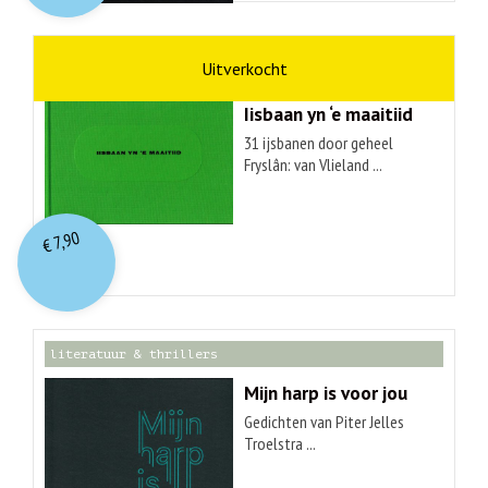
kunst
Hendrik Elings
Iisbaan yn ‘e maaitiid
31 ijsbanen door geheel
Fryslân: van Vlieland ...
7,90
€
literatuur & thrillers
Mijn harp is voor jou
Gedichten van Piter Jelles
Troelstra ...