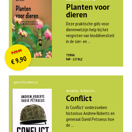
Planten voor
dieren
Deze praktische gids voor
dierenwelzijn help bij het
vergroten van bioddiversiteit
in de sier- en ...
O
orspr
onkelijke
Huidige
21,99
€
prijs
prijs
TERRA
9,90
was:
PAP - 137 BLZ
€
is:
€ 21,99.
€ 9,90.
geschiedenis
Andrew Roberts
Conflict
In ‘Conflict’ onderzoeken
historicus Andrew Roberts en
generaal David Petraeus hoe
de ...