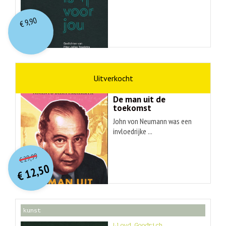
9,90
€
wetenschap
Ananyo Bhattachary
De man uit de
toekomst
John von Neumann was een
invloedrijke ...
O
orspr
onkelijke
Huidige
29,99
€
prijs
prijs
12,50
was:
€
is:
€ 29,99.
€ 12,50.
kunst
Lloyd Goodrich