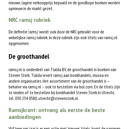
nieuwe, lagere verkoopprijs bepaald en de goedkope boeken worden
opnieuw in de markt gezet.
NRC ramsj rubriek
De definitie ‘ramsj’ wordt ook door de NRC gebruikt voor de
wekelijkse ramsj rubriek. In deze rubriek zijn ook titels van ramsj.nl
opgenomen.
De groothandel
ramsj.nl is onderdeel van Tialda BV, de groothandel in boeken van
Steven Sterk. Tialda levert ramsj aan boekhandels, musea en
andere organisaties. Het assortiment van de groothandel is –
behalve via ramsj.nl – ook te bestellen via bol.com. En de titels zijn
te vinden of te bestellen bij boekhandel Steven Sterk in Utrecht,
tel. 030 234 0580,
utrecht@stevensterk.nl
.
Ramsjkrant: ontvang als eerste de beste
aanbiedingen
Vijf keer per jaar is er een actie met ‘nieuwe’ titels, komt de papieren