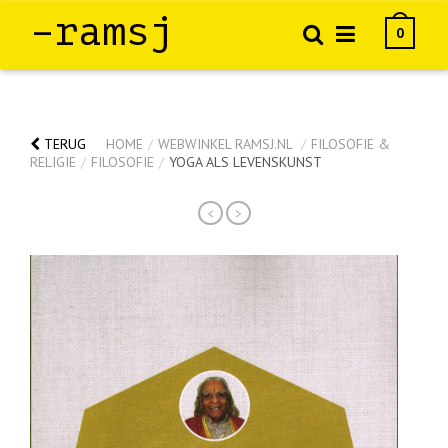
–ramsj
0
TERUG
HOME
/
WEBWINKEL RAMSJ.NL
/
FILOSOFIE &
RELIGIE
/
FILOSOFIE
/
YOGA ALS LEVENSKUNST
<
>