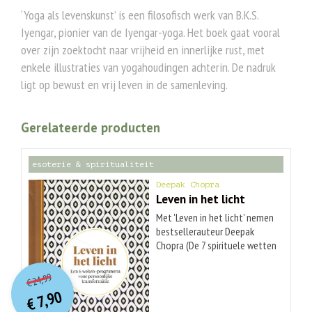
‘Yoga als levenskunst’ is een filosofisch werk van B.K.S.
Iyengar, pionier van de Iyengar-yoga. Het boek gaat vooral
over zijn zoektocht naar vrijheid en innerlijke rust, met
enkele illustraties van yogahoudingen achterin. De nadruk
ligt op bewust en vrij leven in de samenleving.
Gerelateerde producten
esoterie & spiritualiteit
Deepak Chopra
Leven in het licht
Met 'Leven in het licht' nemen
bestsellerauteur Deepak
Chopra (De 7 spirituele wetten
van succes) en yogadocent
O
orspr
onkelijke
Huidige
Sarah Platt-Finger je mee op
24,99
€
prijs
prijs
een zes weken durende
7,90
was:
€
innerlijke reis naar blijvende
is: