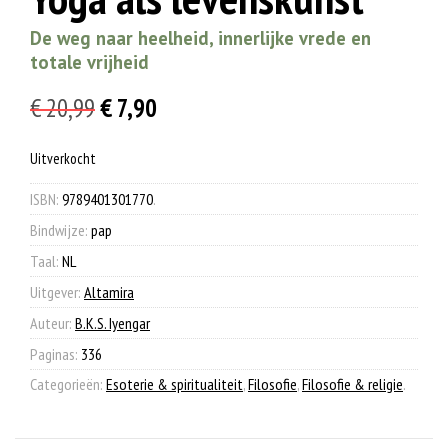
De weg naar heelheid, innerlijke vrede en
totale vrijheid
Oorspronkelijke
Huidige
€
20,99
€
7,90
prijs
prijs
Uitverkocht
was:
is:
€ 20,99.
€ 7,90.
ISBN:
9789401301770
.
Bindwijze:
pap
Taal:
NL
Uitgever:
Altamira
Auteur:
B.K.S. Iyengar
Paginas:
336
Categorieën:
Esoterie & spiritualiteit
,
Filosofie
,
Filosofie & religie
.