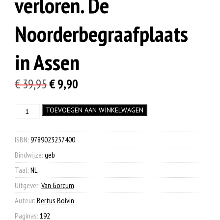
verloren. De
Noorderbegraafplaats
in Assen
Oorspronkelijke
Huidige
€
39,95
€
9,90
prijs
prijs
Voor
TOEVOEGEN AAN WINKELWAGEN
was:
is:
deez'
€ 39,95.
€ 9,90.
aard
verloren.
ISBN:
9789023257400
.
De
Bindwijze:
geb
Noorderbegraafplaats
in
Taal:
NL
Assen
Uitgever:
Van Gorcum
aantal
Auteur:
Bertus Boivin
Paginas:
192