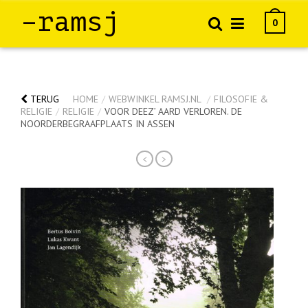
–ramsj
0
TERUG
HOME
/
WEBWINKEL RAMSJ.NL
/
FILOSOFIE &
RELIGIE
/
RELIGIE
/
VOOR DEEZ’ AARD VERLOREN. DE
NOORDERBEGRAAFPLAATS IN ASSEN
<
>