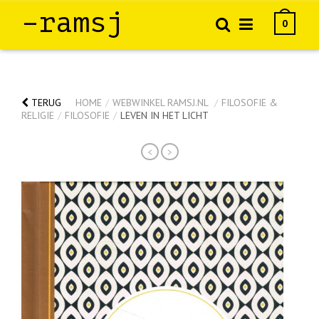
–ramsj
0
TERUG
HOME
/
WEBWINKEL RAMSJ.NL
/
FILOSOFIE &
RELIGIE
/
FILOSOFIE
/
LEVEN IN HET LICHT
<
>