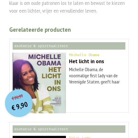
klaar is om oude patronen los te laten en bewust te kiezen
voor een lichter, vrijer en vervullender leven.
Gerelateerde producten
esoterie & spiritualiteit
Michelle Obama
Het licht in ons
Michelle Obama, de
voormalige first lady van de
Verenigde Staten, geeft haar
alom bejubelde,
O
orspr
onkelijke
Huidige
autobiografische bestseller
26,99
€
prijs
prijs
Mijn verhaal nu een
9,90
was:
€
inspirerend vervolg. Hierin
is:
€ 26,99.
€ 9,90.
deelt ze praktische inzichten
en krachtige strategieën om
in de huidige uiterst onzekere
esoterie & spiritualiteit
wereld hoopvol en in balans
te blijven. Misschien bestaan