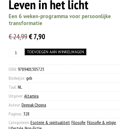
Leven in het licht
Een 6 weken-programma voor persoonlijke
transformatie
Oorspronkelijke
Huidige
€
24,99
€
7,90
prijs
prijs
Leven
TOEVOEGEN AAN WINKELWAGEN
was:
is:
in
€ 24,99.
€ 7,90.
het
licht
ISBN:
9789401305723
.
aantal
Bindwijze:
geb
Taal:
NL
Uitgever:
Altamira
Auteur:
Deepak Chopra
Paginas:
328
Categorieën:
Esoterie & spiritualiteit
,
Filosofie
,
Filosofie & religie
,
Lifestyle
,
Non-Fictie
.