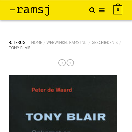
–ramsj
0
TERUG
HOME
/
WEBWINKEL RAMSJ.NL
/
GESCHIEDENIS
/
TONY BLAIR
<
>