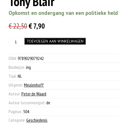
Tony Blair
Opkomst en ondergang van een politieke held
Oorspronkelijke
Huidige
€
22,50
€
7,90
prijs
prijs
Tony
TOEVOEGEN AAN WINKELWAGEN
was:
is:
Blair
€ 22,50.
€ 7,90.
aantal
ISBN:
9789029079242
.
Bindwijze:
ing
Taal:
NL
Uitgever:
Meulenhoff
Auteur:
Peter de Waard
Auteur tussenvoegsel:
de
Paginas:
504
Categorie:
Geschiedenis
.