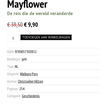
Mayflower
De reis die de wereld veranderde
Oorspronkelijke
Huidige
€
39,50
€
9,90
prijs
prijs
Mayflower
TOEVOEGEN AAN WINKELWAGEN
was:
is:
aantal
€ 39,50.
€ 9,90.
ISBN:
9789057303852
.
Bindwijze:
geb
Taal:
NL
Uitgever:
Walburg Pers
Auteur:
Christopher Hilton
Paginas:
254
Categorie:
Geschiedenis
.