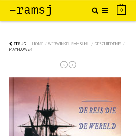
–ramsj
0
TERUG
HOME
/
WEBWINKEL RAMSJ.NL
/
GESCHIEDENIS
/
MAYFLOWER
<
>