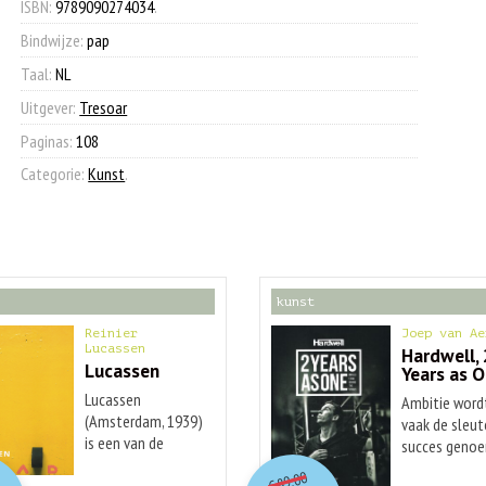
Oudheid
ISBN:
9789090274034
.
aantal
Bindwijze:
pap
Taal:
NL
Uitgever:
Tresoar
Paginas:
108
Categorie:
Kunst
.
kunst
Reinier
Joep van Ae
Lucassen
Hardwell, 
Lucassen
Years as 
Lucassen
Ambitie word
(Amsterdam, 1939)
vaak de sleut
is een van de
succes genoe
O
orspr
nkelijke
O
orspr
onkelijke
belangrijkste
idige
Huidige
maar je komt
89,00