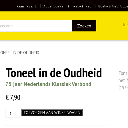
Ramsjkrant
Alle boeken in webwinkel
Boekwinkel Utr
Log
Zoeken
TONEEL IN DE OUDHEID
Toneel in de Oudheid
Tonee
het 7
75 jaar Nederlands Klassiek Verbond
(193
€
7,90
Toneel
TOEVOEGEN AAN WINKELWAGEN
in
de