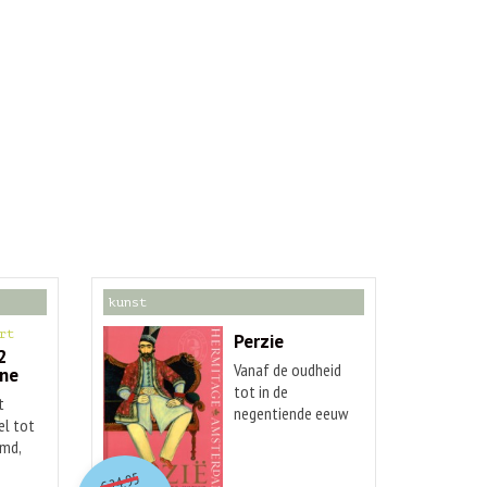
kunst
rt
Perzie
2
Vanaf de oudheid
One
tot in de
t
negentiende eeuw
el tot
zijn Perzische
md,
O
orspr
onkelijke
kunstenaars
Huidige
steeds bezig
24,95