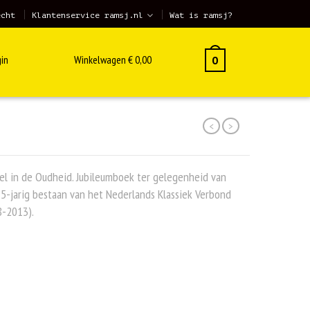
echt
Klantenservice ramsj.nl
Wat is ramsj?
in
Winkelwagen
€
0,00
0
<
>
l in de Oudheid. Jubileumboek ter gelegenheid van
5-jarig bestaan van het Nederlands Klassiek Verbond
8-2013).