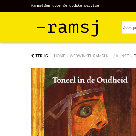
Aanmelden voor de update service
–ramsj
TERUG
HOME
/
WEBWINKEL RAMSJ.NL
/
KUNST
/