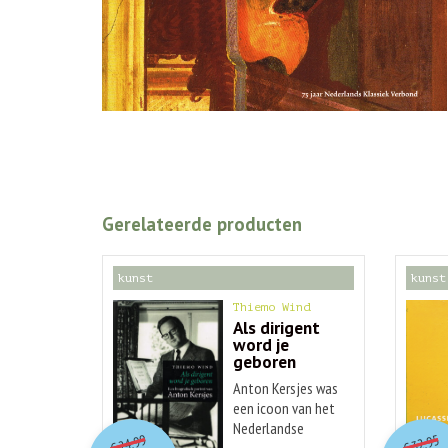
Gerelateerde producten
kunst
kunst
Thiemo Wind
Als dirigent
word je
geboren
Anton Kersjes was
een icoon van het
O
orspr
onkelijke
o
Nederlandse
Huidige
Hu
24,99
32,95