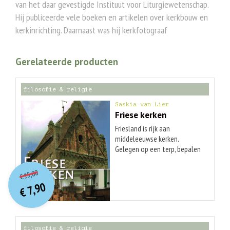
van het daar gevestigde Instituut voor Liturgiewetenschap.
Hij publiceerde vele boeken en artikelen over kerkbouw en
kerkinrichting. Daarnaast was hij kerkfotograaf
Gerelateerde producten
filosofie & religie
Saskia van Lier
Friese kerken
Friesland is rijk aan
middeleeuwse kerken.
Gelegen op een terp, bepalen
ze het landschap. Het
O
orspr
onkelijke
Huidige
bekendst zijn de romaanse
15,00
€
prijs
prijs
dorpskerken met hun
7,90
was:
€
zadeldaktorens, maar ook de
is:
€ 15,00.
€ 7,90.
(romano-)gotiek en stijlen uit
latere tijden hebben hun
sporen achtergelaten. Veel
filosofie & religie