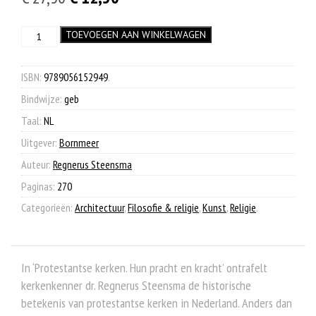
prijs
prijs
Protestantse
TOEVOEGEN AAN WINKELWAGEN
was:
is:
kerken
€ 27,50.
€ 12,50.
aantal
ISBN:
9789056152949
.
Bindwijze:
geb
Taal:
NL
Uitgever:
Bornmeer
Auteur:
Regnerus Steensma
Paginas:
270
Categorieën:
Architectuur
,
Filosofie & religie
,
Kunst
,
Religie
.
In ‘Protestantse kerken. Hun pracht en kracht’ ontrafelt
kerkenkenner dr. Regnerus Steensma de historische
betekenis van protestantse kerken in Nederland. Anders dan