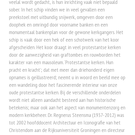
veelal wordt gedacht, is hun inrichting vaak niet bepaald
sober. In het schip vinden we in veel gevallen een
preekstoel met uitbundig snijwerk, omgeven door een
doophek en omringd door voorname banken en een
monumentaal bankenplan voor de gewone kerkgangers. Het
schip is vaak door een hek of een schotwerk van het koor
afgescheiden. Het koor draagt in veel protestantse kerken
door de aanwezigheid van graftombes en rouwborden het
karakter van een mausoleum. ‘Protestantse kerken. Hun
pracht en kracht’; dat met meer dan driehonderd eigen
opnames is geïllustreerd; neemt u in woord en beeld mee op
een wandeling door het fascinerende interieur van onze
oude protestantse kerken. Bij de verschillende onderdelen
wordt niet alleen aandacht besteed aan hun historische
betekenis; maar ook aan het aspect van monumentenzorg en
modern kerkbeheer. Dr. Regnerus Steensma (1937-2012) was
tot 2002 hoofddocent Architectuur en Iconografie van het
Christendom aan de Rijksuniversiteit Groningen en directeur