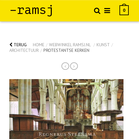
–ramsj
0
TERUG
HOME
/
WEBWINKEL RAMSJ.NL
/
KUNST
/
ARCHITECTUUR
/
PROTESTANTSE KERKEN
<
>