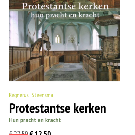
Regnerus Steensma
Protestantse kerken
Hun pracht en kracht
Oorspronkelijke
Huidige
€
27,50
€
12,50