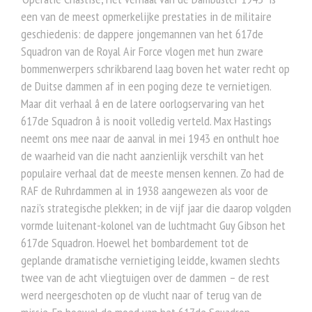
een van de meest opmerkelijke prestaties in de militaire
geschiedenis: de dappere jongemannen van het 617de
Squadron van de Royal Air Force vlogen met hun zware
bommenwerpers schrikbarend laag boven het water recht op
de Duitse dammen af in een poging deze te vernietigen.
Maar dit verhaal â en de latere oorlogservaring van het
617de Squadron â is nooit volledig verteld. Max Hastings
neemt ons mee naar de aanval in mei 1943 en onthult hoe
de waarheid van die nacht aanzienlijk verschilt van het
populaire verhaal dat de meeste mensen kennen. Zo had de
RAF de Ruhrdammen al in 1938 aangewezen als voor de
nazi’s strategische plekken; in de vijf jaar die daarop volgden
vormde luitenant-kolonel van de luchtmacht Guy Gibson het
617de Squadron. Hoewel het bombardement tot de
geplande dramatische vernietiging leidde, kwamen slechts
twee van de acht vliegtuigen over de dammen – de rest
werd neergeschoten op de vlucht naar of terug van de