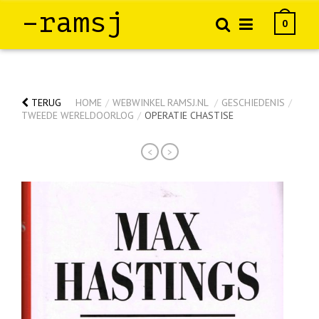
–ramsj
0
TERUG
HOME
/
WEBWINKEL RAMSJ.NL
/
GESCHIEDENIS
/
TWEEDE WERELDOORLOG
/
OPERATIE CHASTISE
<
>