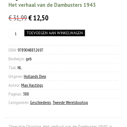
Het verhaal van de Dambusters 1943
Oorspronkelijke
Huidige
€
31,99
€
12,50
prijs
prijs
Operatie
TOEVOEGEN AAN WINKELWAGEN
was:
is:
Chastise
€ 31,99.
€ 12,50.
aantal
ISBN:
9789048852697
.
Bindwijze:
geb
Taal:
NL
Uitgever:
Hollands Diep
Auteur:
Max Hastings
Paginas:
388
Categorieën:
Geschiedenis
,
Tweede Wereldoorlog
.
‘Operatie Chastise, Het verhaal van de Dambuster 1943′ is