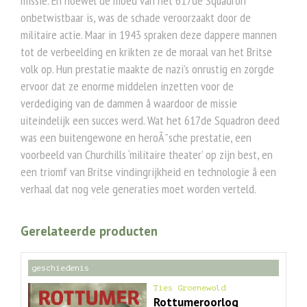
missie. En hoewel de moed van het 617de Squadron
onbetwistbaar is, was de schade veroorzaakt door de
militaire actie. Maar in 1943 spraken deze dappere mannen
tot de verbeelding en krikten ze de moraal van het Britse
volk op. Hun prestatie maakte de nazi’s onrustig en zorgde
ervoor dat ze enorme middelen inzetten voor de
verdediging van de dammen â waardoor de missie
uiteindelijk een succes werd. Wat het 617de Squadron deed
was een buitengewone en heroÃ¯sche prestatie, een
voorbeeld van Churchills ‘militaire theater’ op zijn best, en
een triomf van Britse vindingrijkheid en technologie â een
verhaal dat nog vele generaties moet worden verteld.
Gerelateerde producten
geschiedenis
Ties Groenewold
Rottumeroorlog