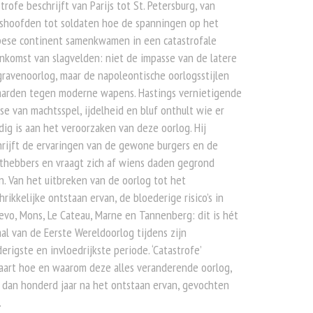
trofe beschrijft van Parijs tot St. Petersburg, van
tshoofden tot soldaten hoe de spanningen op het
pese continent samenkwamen in een catastrofale
komst van slagvelden: niet de impasse van de latere
ravenoorlog, maar de napoleontische oorlogsstijlen
aarden tegen moderne wapens. Hastings vernietigende
se van machtsspel, ijdelheid en bluf onthult wie er
dig is aan het veroorzaken van deze oorlog. Hij
rijft de ervaringen van de gewone burgers en de
thebbers en vraagt zich af wiens daden gegrond
. Van het uitbreken van de oorlog tot het
hrikkelijke ontstaan ervan, de bloederige risico’s in
evo, Mons, Le Cateau, Marne en Tannenberg: dit is hét
al van de Eerste Wereldoorlog tijdens zijn
erigste en invloedrijkste periode. ‘Catastrofe’
aart hoe en waarom deze alles veranderende oorlog,
dan honderd jaar na het ontstaan ervan, gevochten
.