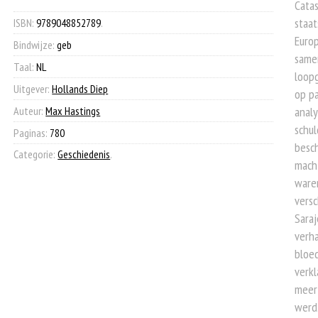
Catas
€ 45,00.
€ 19,90.
staa
ISBN:
9789048852789
.
Euro
Bindwijze:
geb
samen
Taal:
NL
loopg
Uitgever:
Hollands Diep
op p
Auteur:
Max Hastings
analy
schul
Paginas:
780
besch
Categorie:
Geschiedenis
.
mach
waren
versc
Saraj
verha
bloed
verkl
meer 
werd