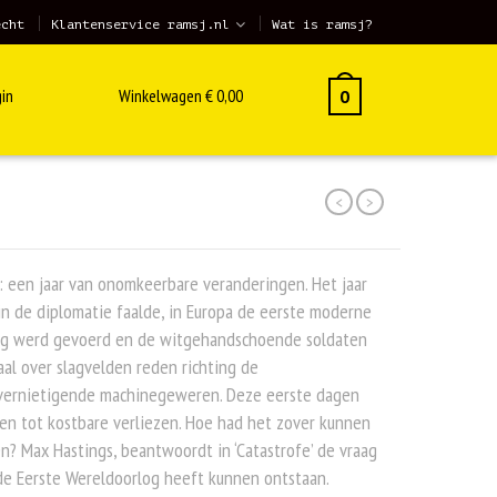
echt
Klantenservice ramsj.nl
Wat is ramsj?
in
Winkelwagen
€
0,00
0
<
>
 een jaar van onomkeerbare veranderingen. Het jaar
n de diplomatie faalde, in Europa de eerste moderne
og werd gevoerd en de witgehandschoende soldaten
al over slagvelden reden richting de
svernietigende machinegeweren. Deze eerste dagen
en tot kostbare verliezen. Hoe had het zover kunnen
? Max Hastings, beantwoordt in ‘Catastrofe’ de vraag
de Eerste Wereldoorlog heeft kunnen ontstaan.