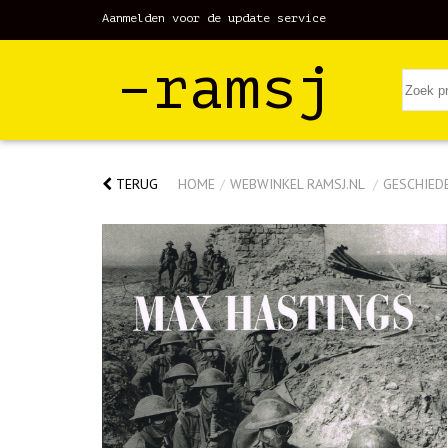
Aanmelden voor de update service
–ramsj
TERUG
HOME
/
WEBWINKEL RAMSJ.NL
/
GESCHIED