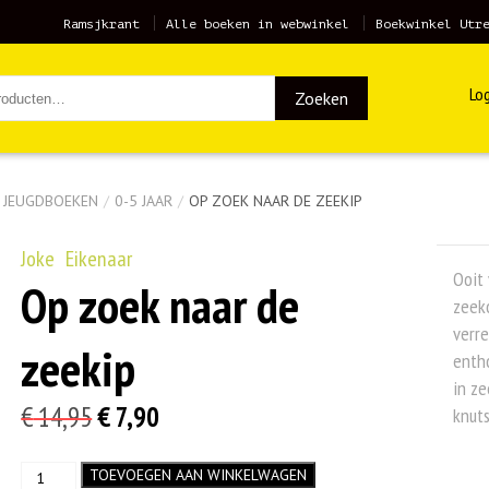
Ramsjkrant
Alle boeken in webwinkel
Boekwinkel Utr
Log
Zoeken
& JEUGDBOEKEN
/
0-5 JAAR
/
OP ZOEK NAAR DE ZEEKIP
Joke Eikenaar
Ooit
Op zoek naar de
zeeko
verre
zeekip
entho
in ze
Oorspronkelijke
Huidige
€
14,95
€
7,90
knuts
prijs
prijs
Op
TOEVOEGEN AAN WINKELWAGEN
was:
is: