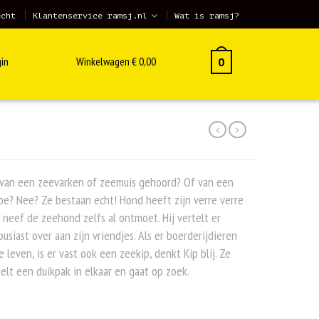
echt
Klantenservice ramsj.nl
Wat is ramsj?
in
Winkelwagen
€
0,00
0
<
>
 van een zeevarken of zeemuis gehoord? Of van een
e? Nee? Ze bestaan echt! Hond heeft zijn verre verre
 neef de zeehond zelfs al ontmoet. Hij vertelt er
usiast over aan zijn vriendjes. Als er boerderijdieren
e leven, is er vast ook een zeekip, denkt Kip blij. Ze
elt een duikpak in elkaar en gaat op zoek.