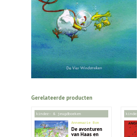
Gerelateerde producten
kinder- & jeugdboeken
kinde
Annemarie Bon
De avonturen
van Haas en