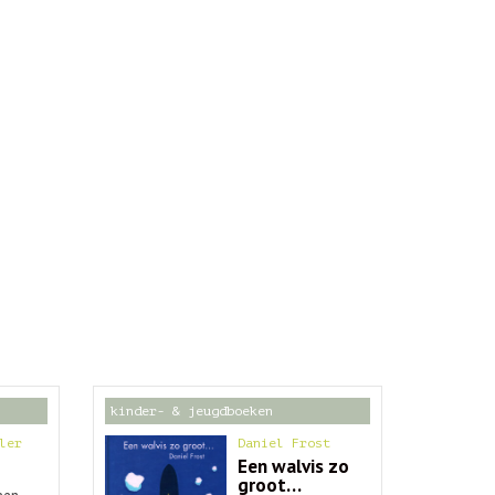
kinder- & jeugdboeken
ler
Daniel Frost
Een walvis zo
groot…