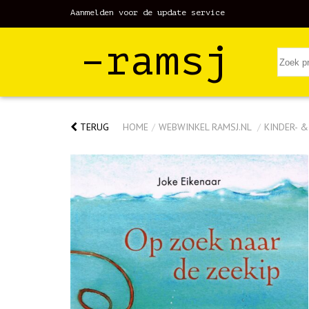
Aanmelden voor de update service
–ramsj
TERUG
HOME
/
WEBWINKEL RAMSJ.NL
/
KINDER- 