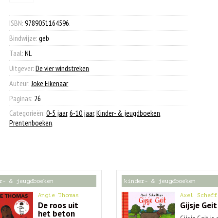
zoek
€ 14,95.
€ 7,90.
naar
de
ISBN:
9789051164596
.
zeekip
Bindwijze:
geb
aantal
Taal:
NL
Uitgever:
De vier windstreken
Auteur:
Joke Eikenaar
Paginas:
26
Categorieën:
0-5 jaar
,
6-10 jaar
,
Kinder- & jeugdboeken
,
Prentenboeken
.
r- & jeugdboeken
kinder- & jeugdboeken
Angie Thomas
Axel Scheff
De roos uit
Gijsje Geit
het beton