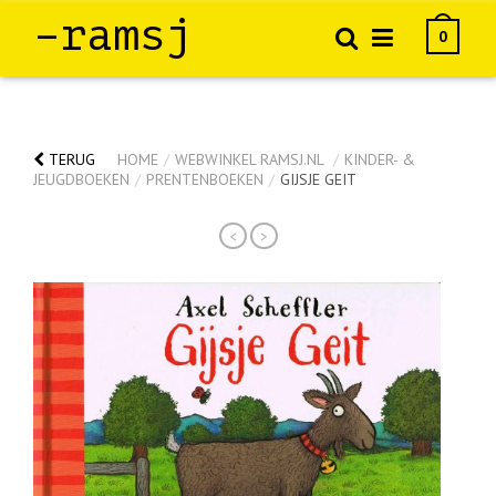
–ramsj
0
TERUG
HOME
/
WEBWINKEL RAMSJ.NL
/
KINDER- &
JEUGDBOEKEN
/
PRENTENBOEKEN
/
GIJSJE GEIT
<
>