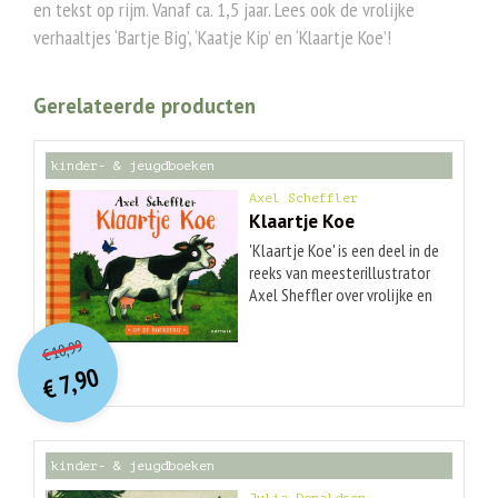
en tekst op rijm. Vanaf ca. 1,5 jaar. Lees ook de vrolijke
verhaaltjes ‘Bartje Big’, ‘Kaatje Kip’ en ‘Klaartje Koe’!
Gerelateerde producten
kinder- & jeugdboeken
Axel Scheffler
Klaartje Koe
'Klaartje Koe' is een deel in de
reeks van meesterillustrator
Axel Sheffler over vrolijke en
soms ook stoute
O
orspr
onkelijke
Huidige
boerderijdieren in een frisse
10,99
€
prijs
prijs
heruitgave als stevige,
7,90
was:
€
gebonden kartonboekjes. De
is:
€ 10,99.
€ 7,90.
vertaling van Bette Westera is
op rijm en leest fijn voor. Op
de boerderij is Klaartje Koe op
kinder- & jeugdboeken
zoek naar een plekje om
lekker te dutten. Ze is zo moe.
Julia Donaldson