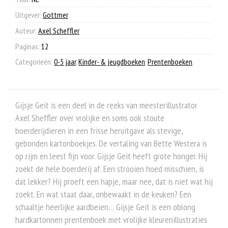
Uitgever:
Gottmer
Auteur:
Axel Scheffler
Paginas:
12
Categorieën:
0-5 jaar
,
Kinder- & jeugdboeken
,
Prentenboeken
.
Gijsje Geit is een deel in de reeks van meesterillustrator
Axel Sheffler over vrolijke en soms ook stoute
boerderijdieren in een frisse heruitgave als stevige,
gebonden kartonboekjes. De vertaling van Bette Westera is
op rijm en leest fijn voor. Gijsje Geit heeft grote honger. Hij
zoekt de hele boerderij af. Een strooien hoed misschien, is
dat lekker? Hij proeft een hapje, maar nee, dat is niet wat hij
zoekt. En wat staat daar, onbewaakt in de keuken? Een
schaaltje heerlijke aardbeien… Gijsje Geit is een oblong
hardkartonnen prentenboek met vrolijke kleurenillustraties