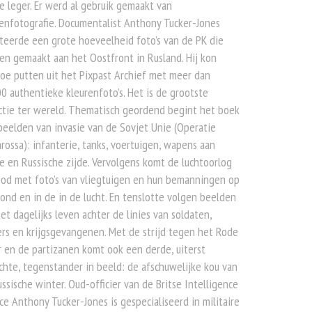
e leger. Er werd al gebruik gemaakt van
enfotografie. Documentalist Anthony Tucker-Jones
teerde een grote hoeveelheid foto’s van de PK die
n gemaakt aan het Oostfront in Rusland. Hij kon
oe putten uit het Pixpast Archief met meer dan
0 authentieke kleurenfoto’s. Het is de grootste
ctie ter wereld. Thematisch geordend begint het boek
eelden van invasie van de Sovjet Unie (Operatie
rossa): infanterie, tanks, voertuigen, wapens aan
e en Russische zijde. Vervolgens komt de luchtoorlog
bod met foto’s van vliegtuigen en hun bemanningen op
ond en in de in de lucht. En tenslotte volgen beelden
et dagelijks leven achter de linies van soldaten,
rs en krijgsgevangenen. Met de strijd tegen het Rode
 en de partizanen komt ook een derde, uiterst
hte, tegenstander in beeld: de afschuwelijke kou van
ssische winter. Oud-officier van de Britse Intelligence
ce Anthony Tucker-Jones is gespecialiseerd in militaire