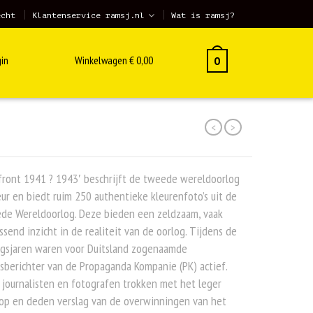
echt
Klantenservice ramsj.nl
Wat is ramsj?
in
Winkelwagen
€
0,00
0
<
>
front 1941 ? 1943′ beschrijft de tweede wereldoorlog
eur en biedt ruim 250 authentieke kleurenfoto’s uit de
de Wereldoorlog. Deze bieden een zeldzaam, vaak
ssend inzicht in de realiteit van de oorlog. Tijdens de
ogsjaren waren voor Duitsland zogenaamde
sberichter van de Propaganda Kompanie (PK) actief.
journalisten en fotografen trokken met het leger
op en deden verslag van de overwinningen van het