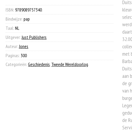
was:
is:
Duits
kleur
€ 29,99.
€ 12,50.
ISBN:
9789089757340
.
selec
Bindwijze:
pap
werde
Taal:
NL
daart
Uitgever:
Just Publishers
32.00
colle
Auteur:
Jones
met b
Paginas:
300
Barba
Categorieën:
Geschiedenis
,
Tweede Wereldoorlog
.
Duits
aan 
de gr
van h
burge
Leger
geduc
de Ru
Servi