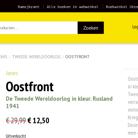
Ramsjkrant
Alle boeken in webwinkel
Boekwinkel Utr
Log
Zoeken
ENIS
/
TWEEDE WERELDOORLOG
/
OOSTFRONT
Jones
Oost
Oostfront
in kl
Twee
De Tweede Wereldoorlog in kleur. Rusland
verra
1941
oorl
Krieg
Oorspronkelijke
Huidige
€
29,99
€
12,50
Deze 
prijs
prijs
mee 
Uitverkocht