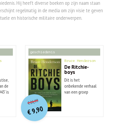
iedenis. Hij heeft diverse boeken op zijn naam staan
rschijnt regelmatig in de media om zijn visie te geven
tuele en historische militaire onderwerpen.
geschiedenis
s
Bruce Henderson
De Ritchie-
boys
stise,
Dit is het
an de
onbekende verhaal
43' is
van een groep
O
orspr
onkelijke
Huidige
eest
jonge Duitse
26,99
€
Joden, de Ritchie-
prijs
prijs
9,90
 de
boys, die nazi-
was:
€
is:
€ 26,99.
€ 9,90.
Duitsland
 de
ontvluchtten,
volwassen werden
 van
in de jaren dertig