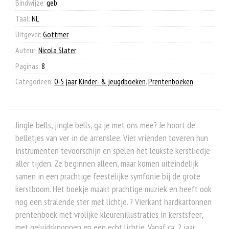
Bindwijze:
geb
Taal:
NL
Uitgever:
Gottmer
Auteur:
Nicola Slater
Paginas:
8
Categorieën:
0-5 jaar
,
Kinder- & jeugdboeken
,
Prentenboeken
.
Jingle bells, jingle bells, ga je met ons mee? Je hoort de
belletjes van ver in de arrenslee. Vier vrienden toveren hun
instrumenten tevoorschijn en spelen het leukste kerstliedje
aller tijden. Ze beginnen alleen, maar komen uiteindelijk
samen in een prachtige feestelijke symfonie bij de grote
kerstboom. Het boekje maakt prachtige muziek en heeft ook
nog een stralende ster met lichtje. ? Vierkant hardkartonnen
prentenboek met vrolijke kleurenillustraties in kerstsfeer,
met geluidsknoppen en een echt lichtje. Vanaf ca. 2 jaar.