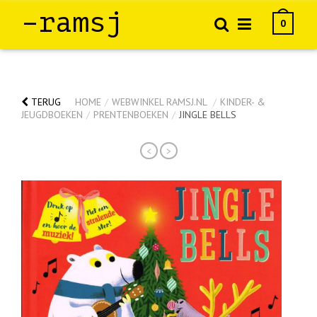
–ramsj
0
TERUG
HOME
/
WEBWINKEL RAMSJ.NL
/
KINDER- &
JEUGDBOEKEN
/
PRENTENBOEKEN
/
JINGLE BELLS
<
>