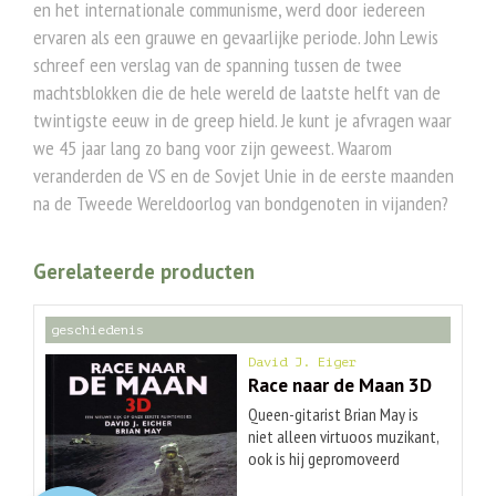
en het internationale communisme, werd door iedereen
ervaren als een grauwe en gevaarlijke periode. John Lewis
schreef een verslag van de spanning tussen de twee
machtsblokken die de hele wereld de laatste helft van de
twintigste eeuw in de greep hield. Je kunt je afvragen waar
we 45 jaar lang zo bang voor zijn geweest. Waarom
veranderden de VS en de Sovjet Unie in de eerste maanden
na de Tweede Wereldoorlog van bondgenoten in vijanden?
Gerelateerde producten
geschiedenis
David J. Eiger
Race naar de Maan 3D
Queen-gitarist Brian May is
niet alleen virtuoos muzikant,
ook is hij gepromoveerd
astrofysicus en verzamelaar