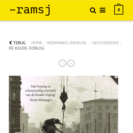
–ramsj
0
TERUG
HOME
/
WEBWINKEL RAMSJ.NL
/
GESCHIEDENIS
/
DE KOUDE OORLOG
<
>