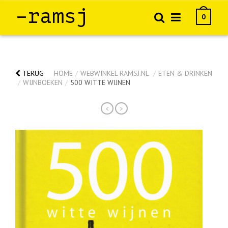
–ramsj
0
TERUG
HOME
/
WEBWINKEL RAMSJ.NL
/
ETEN & DRINKEN
/
WIJNBOEKEN
/
500 WITTE WIJNEN
<
>