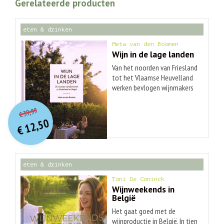
Gerelateerde producten
eten & drinken
Meta van den Boomen
Wijn in de lage landen
Van het noorden van Friesland
tot het Vlaamse Heuvelland
werken bevlogen wijnmakers
dag in, dag uit aan het maken
O
orspr
onkelijke
Huidige
van kwaliteitswijn in een
39,99
€
prijs
prijs
uitdagend klimaat. Met
12,50
was:
succes. In 'Wijn in de Lage
€
is:
€ 39,99.
€ 12,50.
Landen' krijgen deze pioniers
een gezicht en proef je de
smaak van onze eigen wijn.
eten & drinken
Het boek neemt je mee van
wijngaard tot kelder: van
Toni De Coninck
druivenrassen en duurzame
Wijnweekends in
België
wijnbouw tot het
vinificatieproces. Voor welke
Het gaat goed met de
uitdagingen staan de
wijnproductie in België. In tien