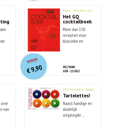
Paul Henderson
Het GQ
nting
cocktailboek
aire
Meer dan 150
recepten voor
van
klassieke en
moderne ...
O
orspr
onkelijke
Huidige
19,99
€
prijs
prijs
9,90
VELTMAN
was:
€
is:
GEB - 223 BLZ
€ 19,99.
€ 9,90.
Christophe Adam
Tartelettes!
 over
Naast handige en
en van
duidelijk
uitgelegde ...