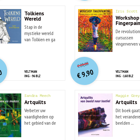
Iris Scott
Tolkiens
Workshop
Wereld
Fingerpai
Stap in de
De revolution
mystieke wereld
cursussen
van Tolkien en ga
vingerverven 
op ...
Iris ...
O
orspr
nkelijke
O
orspr
onkelijke
idige
Huidige
20,00
€
rijs
rijs
prijs
prijs
9,90
0
VELTMAN
VELTMAN
was:
was:
€
is:
is:
ING - 96 BLZ
ING - 160 BLZ
€ 12,50.
€ 20,00.
€ 9,90.
€ 7,90.
Sandra Meech
Maggie Grey
Artquilts
Artquilts
Verbeter uw
Dit boek gaat
vaardigheden op
het verander
het gebied van de
beelden ...
...