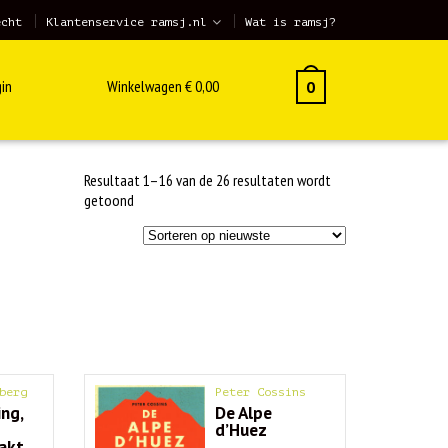
echt
Klantenservice ramsj.nl
Wat is ramsj?
in
Winkelwagen
€
0,00
0
Resultaat 1–16 van de 26 resultaten wordt
Gesorteerd
getoond
op
nieuwste
berg
Peter Cossins
ng,
De Alpe
g
d’Huez
akt