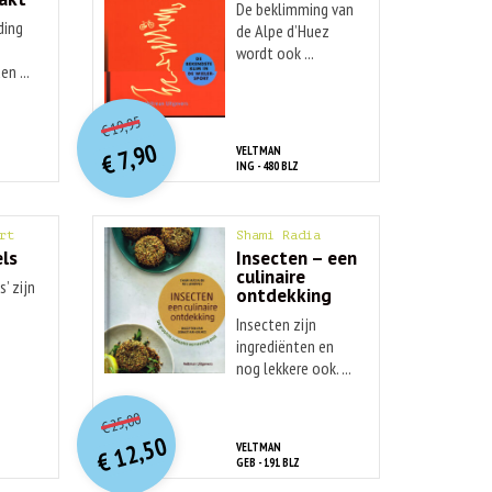
De beklimming van
ding
de Alpe d’Huez
e
wordt ook ...
n ...
O
orspr
onkelijke
Huidige
19,95
€
prijs
prijs
7,90
VELTMAN
was:
€
is:
ING - 480 BLZ
€ 19,95.
€ 7,90.
rt
Shami Radia
ls
Insecten – een
culinaire
s’ zijn
ontdekking
Insecten zijn
ingrediënten en
nog lekkere ook. ...
O
orspr
onkelijke
Huidige
25,00
€
prijs
prijs
12,50
VELTMAN
was:
€
is:
GEB - 191 BLZ
€ 25,00.
€ 12,50.