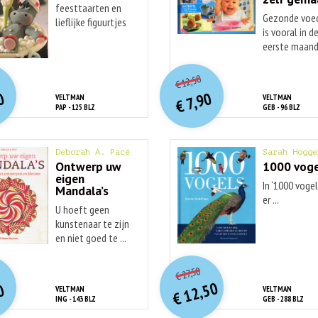
feesttaarten en
Gezonde voe
lieflijke figuurtjes
is vooral in d
...
eerste maande
O
orspr
nkelijke
O
orspr
onkelijke
idige
Huidige
12,50
€
rijs
rijs
prijs
prijs
0
7,90
VELTMAN
VELTMAN
was:
was:
€
is:
is:
PAP - 125 BLZ
GEB - 96 BLZ
€ 12,50.
€ 12,50.
€ 7,90.
€ 7,90.
Deborah A. Pacé
Sarah Hogge
Ontwerp uw
1000 voge
eigen
In ‘1000 vogel
Mandala’s
er ...
U hoeft geen
kunstenaar te zijn
en niet goed te ...
O
orspr
nkelijke
O
orspr
onkelijke
idige
Huidige
27,50
€
rijs
rijs
prijs
prijs
12,50
0
VELTMAN
VELTMAN
was:
was:
€
is:
is:
ING - 143 BLZ
GEB - 288 BLZ
€ 12,50.
€ 17,50.
€ 27,50.
€ 7,90.