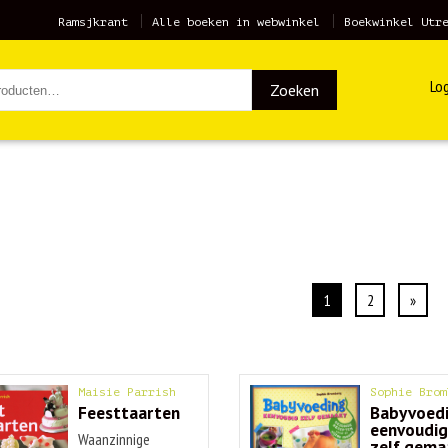
Ramsjkrant
Alle boeken in webwinkel
Boekwinkel Utr
Log
Zoeken
1
2
»
Maisie Parrish
Sophie Brom
Feesttaarten
Babyvoedi
eenvoudi
Waanzinnige
zelf gema