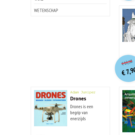
WETENSCHAP
o
Hu
12,50
€
p
p
7,9
€
Adam Juniper
Drones
Drones is een
begrip van
enerzijds
onbemande en ...