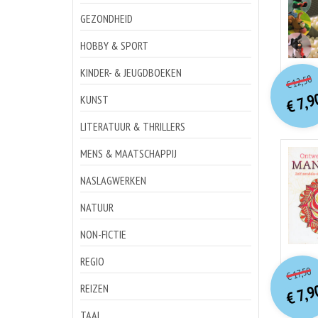
GEZONDHEID
HOBBY & SPORT
o
Hu
KINDER- & JEUGDBOEKEN
12,50
€
p
p
7,9
KUNST
€
LITERATUUR & THRILLERS
MENS & MAATSCHAPPIJ
NASLAGWERKEN
NATUUR
NON-FICTIE
o
REGIO
Hu
17,50
€
p
p
7,9
REIZEN
€
TAAL