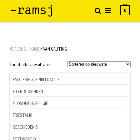
–ramsj
0
TERUG
HOME
»
VAN GRUTING
Gesorteerd
Toont alle 2 resultaten
op
nieuwste
ESOTERIE & SPIRITUALITEIT
ETEN & DRINKEN
FILOSOFIE & RELIGIE
FRIESTALIG
GESCHIEDENIS
GEZONDHEID