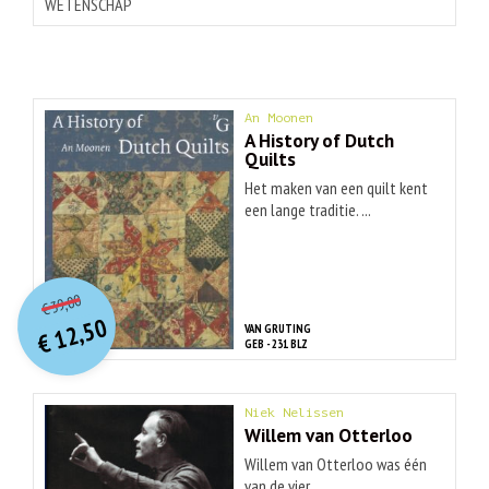
WETENSCHAP
An Moonen
A History of Dutch
Quilts
Het maken van een quilt kent
een lange traditie. ...
O
orspr
onkelijke
Huidige
39,00
€
prijs
prijs
12,50
VAN GRUTING
was:
€
is:
GEB - 231 BLZ
€ 39,00.
€ 12,50.
Niek Nelissen
Willem van Otterloo
Willem van Otterloo was één
van de vier ...