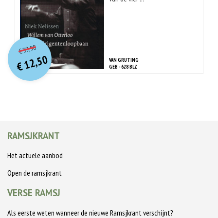
O
orspr
onkelijke
Huidige
39,90
€
prijs
prijs
12,50
VAN GRUTING
was:
€
is:
GEB - 628 BLZ
€ 39,90.
€ 12,50.
RAMSJKRANT
Het actuele aanbod
Open de ramsjkrant
VERSE RAMSJ
Als eerste weten wanneer de nieuwe Ramsjkrant verschijnt?