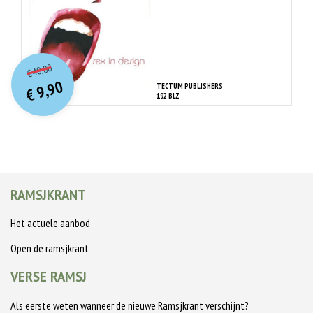
O
orspr
onkelijke
Huidige
40,00
€
prijs
prijs
9,90
TECTUM PUBLISHERS
was:
€
is:
192 BLZ
€ 40,00.
€ 9,90.
RAMSJKRANT
Het actuele aanbod
Open de ramsjkrant
VERSE RAMSJ
Als eerste weten wanneer de nieuwe Ramsjkrant verschijnt?