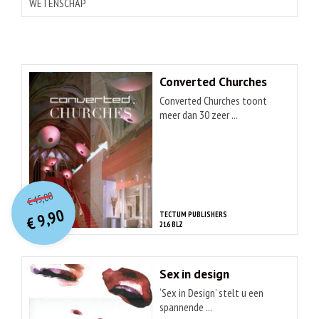
WETENSCHAP
Converted Churches
Converted Churches toont
meer dan 30 zeer ...
O
orspr
onkelijke
Huidige
45,00
€
prijs
prijs
9,90
TECTUM PUBLISHERS
was:
€
is:
216 BLZ
€ 45,00.
€ 9,90.
Sex in design
‘Sex in Design’ stelt u een
spannende ...