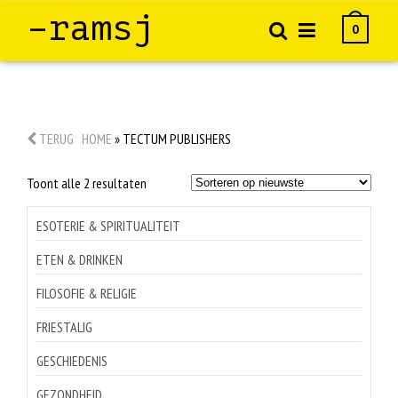
–ramsj
0
TERUG
HOME
»
TECTUM PUBLISHERS
Gesorteerd
Toont alle 2 resultaten
op
nieuwste
ESOTERIE & SPIRITUALITEIT
ETEN & DRINKEN
FILOSOFIE & RELIGIE
FRIESTALIG
GESCHIEDENIS
GEZONDHEID