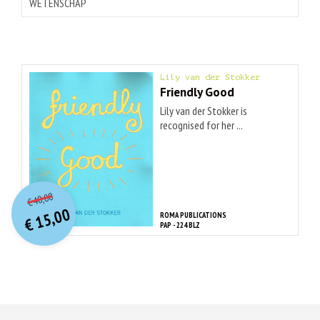
WETENSCHAP
Lily van der Stokker
Friendly Good
Lily van der Stokker is
recognised for her ...
O
orspr
onkelijke
Huidige
40,00
€
prijs
prijs
15,00
ROMA PUBLICATIONS
was:
€
is:
PAP - 224 BLZ
€ 40,00.
€ 15,00.