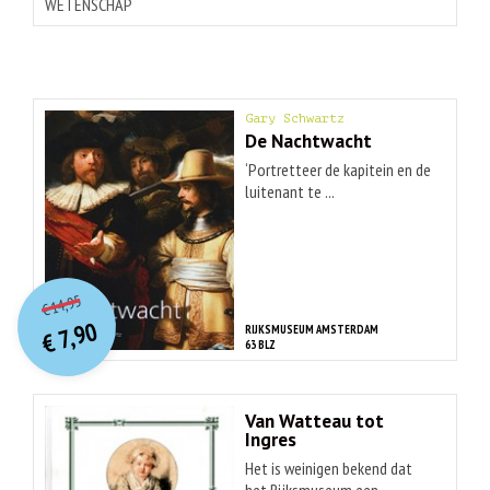
WETENSCHAP
Gary Schwartz
De Nachtwacht
‘Portretteer de kapitein en de
luitenant te ...
O
orspr
onkelijke
Huidige
14,95
€
prijs
prijs
7,90
RIJKSMUSEUM AMSTERDAM
was:
€
is:
63 BLZ
€ 14,95.
€ 7,90.
Van Watteau tot
Ingres
Het is weinigen bekend dat