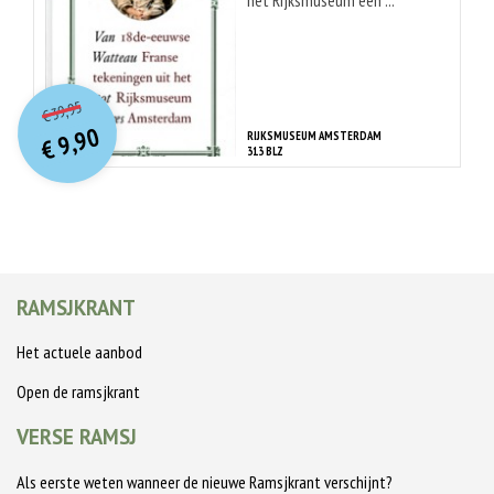
het Rijksmuseum een ...
O
orspr
onkelijke
Huidige
39,95
€
prijs
prijs
9,90
RIJKSMUSEUM AMSTERDAM
was:
€
is:
313 BLZ
€ 39,95.
€ 9,90.
RAMSJKRANT
Het actuele aanbod
Open de ramsjkrant
VERSE RAMSJ
Als eerste weten wanneer de nieuwe Ramsjkrant verschijnt?