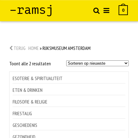
–ramsj
0
TERUG
HOME
»
RIJKSMUSEUM AMSTERDAM
Gesorteerd
Toont alle 2 resultaten
op
nieuwste
ESOTERIE & SPIRITUALITEIT
ETEN & DRINKEN
FILOSOFIE & RELIGIE
FRIESTALIG
GESCHIEDENIS
GEZONDHEID