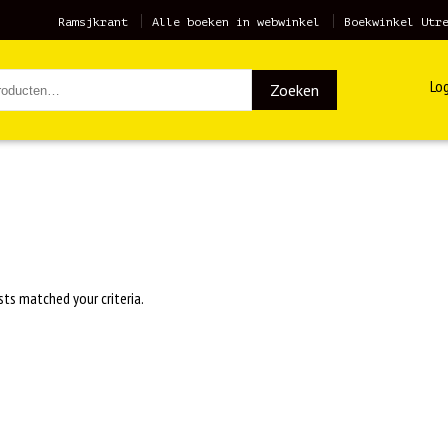
Ramsjkrant
Alle boeken in webwinkel
Boekwinkel Utr
Log
Zoeken
sts matched your criteria.