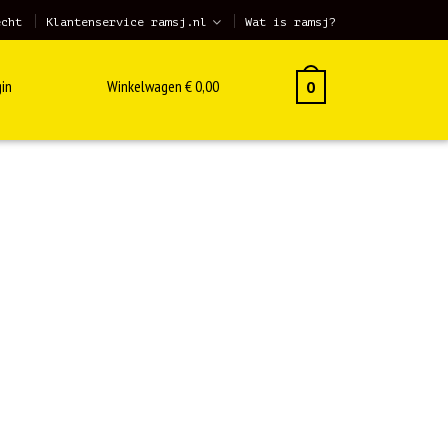
echt
Klantenservice ramsj.nl
Wat is ramsj?
in
Winkelwagen
€
0,00
0