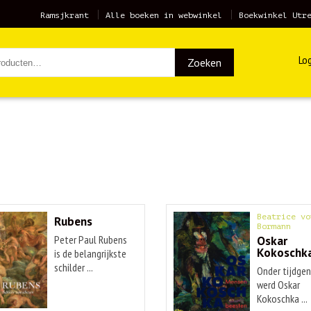
Ramsjkrant
Alle boeken in webwinkel
Boekwinkel Utr
Log
Zoeken
Beatrice vo
Rubens
Bormann
Peter Paul Rubens
Oskar
Kokoschk
is de belangrijkste
schilder ...
Onder tijdge
werd Oskar
Kokoschka ...