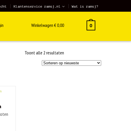
echt
Klantenservice ramsj.nl
Wat is ramsj?
in
Winkelwagen
€
0,00
0
Gesorteerd
Toont alle 2 resultaten
op
nieuwste
n
a
noten