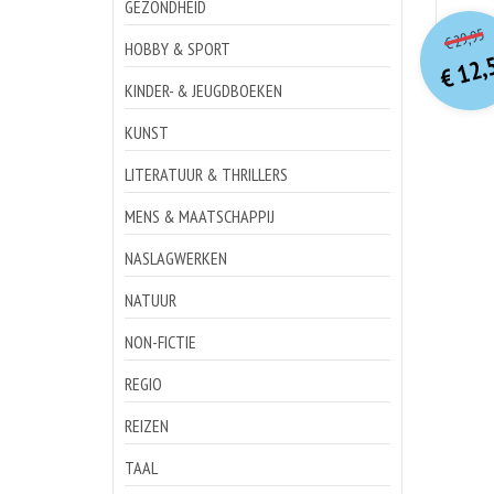
GEZONDHEID
o
Hu
29,95
€
p
p
HOBBY & SPORT
12,
€
KINDER- & JEUGDBOEKEN
KUNST
LITERATUUR & THRILLERS
MENS & MAATSCHAPPIJ
NASLAGWERKEN
NATUUR
NON-FICTIE
REGIO
REIZEN
TAAL