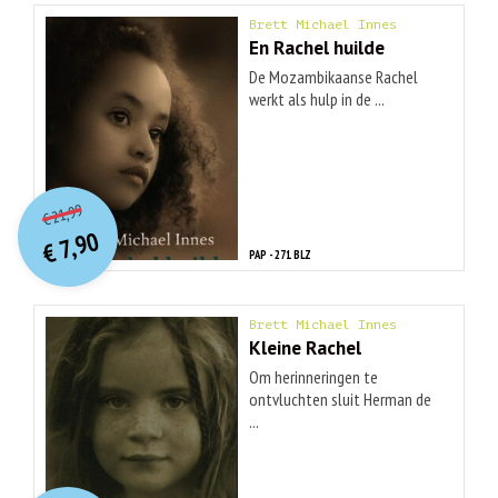
Brett Michael Innes
En Rachel huilde
De Mozambikaanse Rachel
werkt als hulp in de ...
O
orspr
onkelijke
Huidige
21,99
€
prijs
prijs
7,90
was:
€
is:
PAP - 271 BLZ
€ 21,99.
€ 7,90.
Brett Michael Innes
Kleine Rachel
Om herinneringen te
ontvluchten sluit Herman de
...
O
orspr
onkelijke