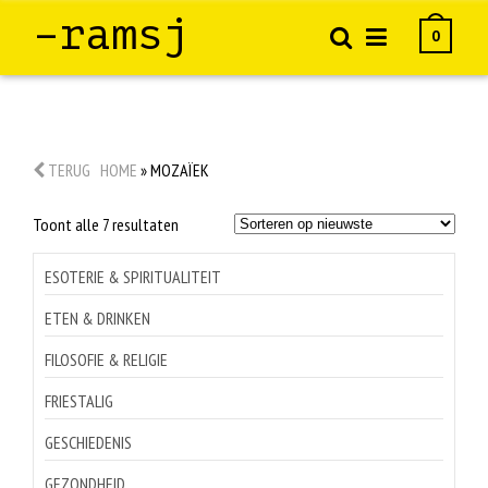
–ramsj
0
TERUG
HOME
»
MOZAÏEK
Gesorteerd
Toont alle 7 resultaten
op
nieuwste
ESOTERIE & SPIRITUALITEIT
ETEN & DRINKEN
FILOSOFIE & RELIGIE
FRIESTALIG
GESCHIEDENIS
GEZONDHEID