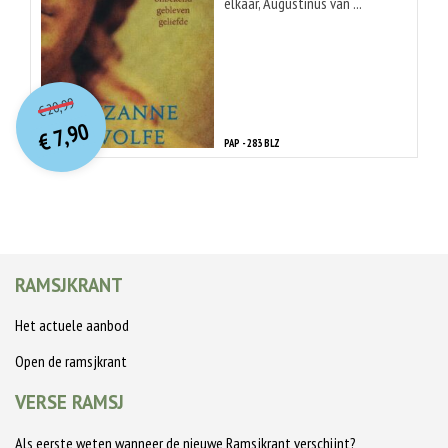
elkaar, Augustinus van ...
O
orspr
onkelijke
Huidige
20,99
€
prijs
prijs
7,90
was:
€
is:
PAP - 283 BLZ
€ 20,99.
€ 7,90.
RAMSJKRANT
Het actuele aanbod
Open de ramsjkrant
VERSE RAMSJ
Als eerste weten wanneer de nieuwe Ramsjkrant verschijnt?