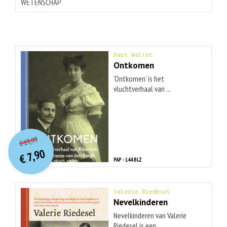
WETENSCHAP
Bart Wallet
Ontkomen
‘Ontkomen’ is het
vluchtverhaal van ...
O
orspr
onkelijke
Huidige
19,99
€
prijs
prijs
7,90
was:
€
is:
PAP - 144 BLZ
€ 19,99.
€ 7,90.
Valerie Riedesel
Nevelkinderen
Nevelkinderen van Valerie
Riedesel is een ...