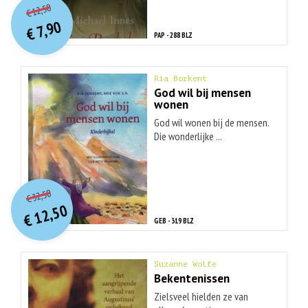
Huidige
12,50
€
prijs
prijs
7,90
was:
€
is:
PAP - 288 BLZ
€ 12,50.
€ 7,90.
Ria Borkent
God wil bij mensen
wonen
God wil wonen bij de mensen.
Die wonderlijke ...
O
orspr
onkelijke
Huidige
32,50
€
prijs
prijs
12,50
was:
€
is:
GEB - 319 BLZ
€ 32,50.
€ 12,50.
Suzanne Wolfe
Bekentenissen
Zielsveel hielden ze van