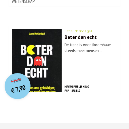
WETENSCHAP
Jane McGonigal
Beter dan echt
De trend is onontkoombaar:
steeds meer mensen ...
O
orspr
onkelijke
Huidige
23,00
€
prijs
prijs
7,90
MAVEN PUBLISHING
was:
€
is:
PAP - 478 BLZ
€ 23,00.
€ 7,90.