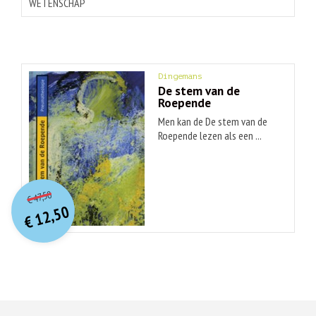
WETENSCHAP
Dingemans
De stem van de
Roepende
Men kan de De stem van de
Roepende lezen als een ...
O
orspr
onkelijke
Huidige
47,50
€
prijs
prijs
12,50
was:
€
is:
€ 12,50.
€ 47,50.