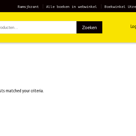
Ramsjkrant
Alle boeken in webwinkel
Boekwinkel Utr
Log
Zoeken
sts matched your criteria.