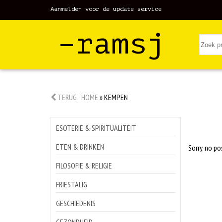
Aanmelden voor de update service
–ramsj
TERUG
HOME
»
KEMPEN
ESOTERIE & SPIRITUALITEIT
ETEN & DRINKEN
Sorry, no po
FILOSOFIE & RELIGIE
FRIESTALIG
GESCHIEDENIS