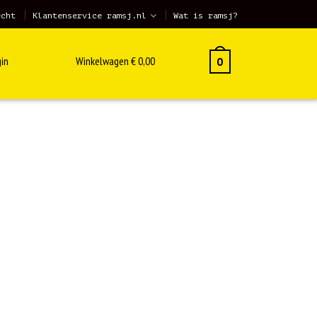
echt
Klantenservice ramsj.nl
Wat is ramsj?
in
Winkelwagen
€
0,00
0